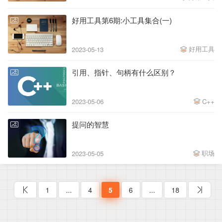
好用工具第6期:小工具集合(一)
好用工具
2023-05-13
引用、指针、句柄有什么区别？
2023-05-06
C++
提问的智慧
职场
2023-05-05
1
...
4
5
6
...
18