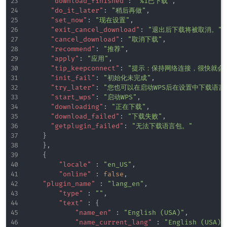
"download_finished"
:
"%1已下载"
,
"do_it_later"
:
"稍后再做"
,
"set_now"
:
"现在设置"
,
"exit_cancel_download"
:
"退出后下载将被取消。"
,
"cancel_download"
:
"取消下载"
,
"recommend"
:
"推荐"
,
"apply"
:
"应用"
,
"tip_keepconnect"
:
"提示：保持网络连接，很快就会
"init_fail"
:
"初始化未完成"
,
"try_later"
:
"您也可以在启动WPS后在设置中下载语言
"start_wps"
:
"启动WPS"
,
"downloading"
:
"正在下载"
,
"download_failed"
:
"下载失败"
,
"getplugin_failed"
:
"无法下载语言包。"
}
}
,
{
"locale"
:
"en_US"
,
"online"
:
false
,
"plugin_name"
:
"lang_en"
,
"type"
:
""
,
"text"
:
{
"name_en"
:
"English (USA)"
,
"name_current_lang"
:
"English (USA)"