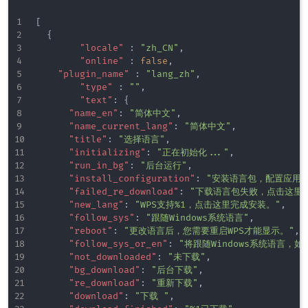
[
{
"locale"
:
"zh_CN"
,
"online"
:
false
,
"plugin_name"
:
"lang_zh"
,
"type"
:
""
,
"text"
:
{
"name_en"
:
"简体中文"
,
"name_current_lang"
:
"简体中文"
,
"title"
:
"选择语言"
,
"initializing"
:
"正在初始化..."
,
"run_in_bg"
:
"后台运行"
,
"install_configuration"
:
"安装语言包，配置应用环
"failed_re_download"
:
"下载语言包失败，点击这里
"new_lang"
:
"WPS支持%1，点击这里完成安装。"
,
"follow_sys"
:
"跟随Windows系统语言"
,
"reboot"
:
"更改语言后，您需要重启WPS才能显示。"
,
"follow_sys_or_en"
:
"将跟随Windows系统语言，
"not_downloaded"
:
"未下载"
,
"bg_download"
:
"后台下载"
,
"re_download"
:
"重新下载"
,
"download"
:
"下载 "
,