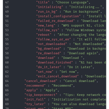
"title"
:
"Choose Language"
,
"initializing"
:
"Initializing..."
,
"run_in_bg"
:
"Run in background"
,
"install_configuration"
:
"Install la
"failed_re_download"
:
"Download lang
"new_lang"
:
"WPS support %1, click h
"follow_sys"
:
"Follow Windows system
"reboot"
:
"After changing the langua
"follow_sys_or_en"
:
"It will follow 
"not_downloaded"
:
"Not downloaded"
,
"bg_download"
:
"Download in backgrou
"re_download"
:
"Download again"
,
"download"
:
"Download "
,
"download_finished"
:
"%1 has been do
"do_it_later"
:
"Do it Later"
,
"set_now"
:
"Set now"
,
"exit_cancel_download"
:
"Downloading
"cancel_download"
:
"Cancel download"
,
"recommend"
:
"Recommend"
,
"apply"
:
"Apply"
,
"tip_keepconnect"
:
"Tips: Keep network con
"init_fail"
:
"Initialization not completed
"try_later"
:
"You can also download langua
"start_wps"
:
"Start WPS"
,