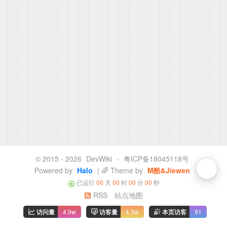
© 2015 - 2026
DevWiki
-
粤ICP备18045118号
Powered by
Halo
| 🌈 Theme by
M酷&Jiewen
已运行
00
天
00
时
00
分
00
秒
RSS
站点地图
访问量
4.9w
访客量
4.3w
本页访客
91