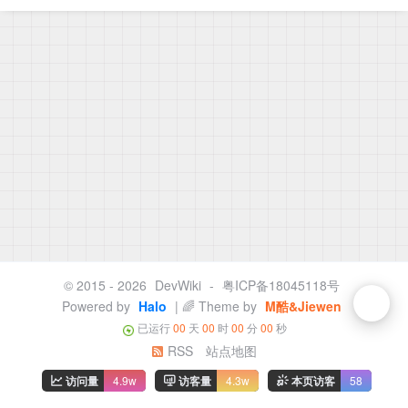
© 2015 - 2026
DevWiki
-
粤ICP备18045118号
Powered by
Halo
| 🌈 Theme by
M酷&Jiewen
已运行
00
天
00
时
00
分
00
秒
RSS
站点地图
访问量
4.9w
访客量
4.3w
本页访客
58