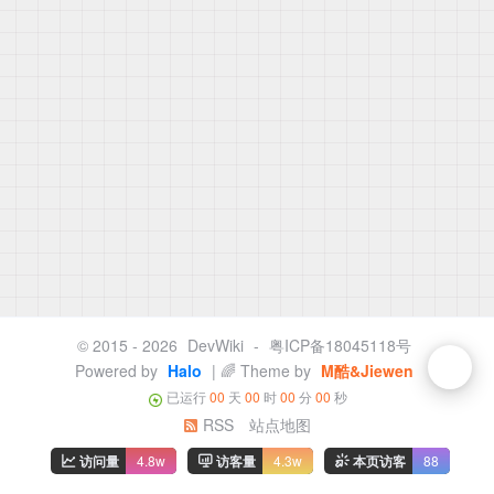
© 2015 - 2026
DevWiki
-
粤ICP备18045118号
Powered by
Halo
| 🌈 Theme by
M酷&Jiewen
已运行
00
天
00
时
00
分
00
秒
RSS
站点地图
访问量
4.8w
访客量
4.3w
本页访客
88