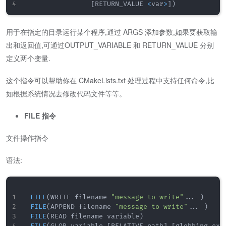
[
RETURN_VALUE 
<
var
>
]
)
用于在指定的目录运行某个程序,通过 ARGS 添加参数,如果要获取输
出和返回值,可通过OUTPUT_VARIABLE 和 RETURN_VALUE 分别
定义两个变量.
这个指令可以帮助你在 CMakeLists.txt 处理过程中支持任何命令,比
如根据系统情况去修改代码文件等等。
FILE 指令
文件操作指令
语法:
FILE
(
WRITE filename 
"message to write"
.
.
.
)
FILE
(
APPEND filename 
"message to write"
.
.
.
)
FILE
(
READ filename variable
)