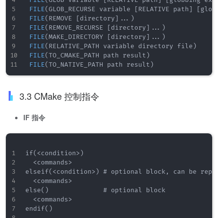
FILE
(
GLOB variable 
[
RELATIVE path
]
[
globbing exp
FILE
(
GLOB_RECURSE variable 
[
RELATIVE path
]
[
glob
FILE
(
REMOVE 
[
directory
]
.
.
.
)
FILE
(
REMOVE_RECURSE 
[
directory
]
.
.
.
)
FILE
(
MAKE_DIRECTORY 
[
directory
]
.
.
.
)
FILE
(
RELATIVE_PATH variable directory file
)
FILE
(
TO_CMAKE_PATH path result
)
FILE
(
TO_NATIVE_PATH path result
)
3.3 CMake 控制指令
IF 指令
if(<condition>)

  <commands>

elseif(<condition>) # optional block, can be repea
  <commands>

else()              # optional block

  <commands>

endif()
