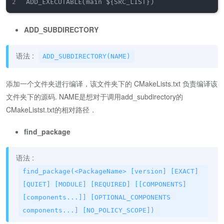
ADD_SUBDIRECTORY
语法 :
ADD_SUBDIRECTORY(NAME)
添加一个文件夹进行编译，该文件夹下的 CMakeLists.txt 负责编译该
文件夹下的源码. NAME是想对于调用add_subdirectory的
CMakeListst.txt的相对路径．
find_package
语法 :
find_package(<PackageName> [version] [EXACT]
[QUIET] [MODULE] [REQUIRED] [[COMPONENTS]
[components...]] [OPTIONAL_COMPONENTS
components...] [NO_POLICY_SCOPE])