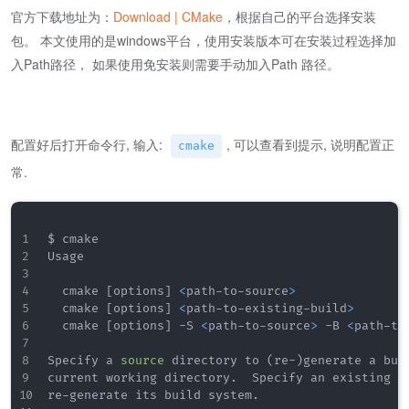
官方下载地址为：
Download | CMake
，根据自己的平台选择安装
包。 本文使用的是windows平台，使用安装版本可在安装过程选择加
入Path路径， 如果使用免安装则需要手动加入Path 路径。
配置好后打开命令行, 输入:
, 可以查看到提示, 说明配置正
cmake
常.
$ cmake

Usage

  cmake 
[
options
]
<
path-to-source
>
  cmake 
[
options
]
<
path-to-existing-build
>
  cmake 
[
options
]
 -S 
<
path-to-source
>
 -B 
<
path-to
Specify a 
source
 directory to 
(
re-
)
generate a bui
current working directory.  Specify an existing bu
re-generate its build system.
