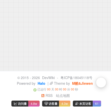
© 2015 - 2026
DevWiki
-
粤ICP备18045118号
Powered by
Halo
| 🌈 Theme by
M酷&Jiewen
已运行
00
天
00
时
00
分
00
秒
RSS
站点地图
访问量
4.8w
访客量
4.3w
本页访客
61