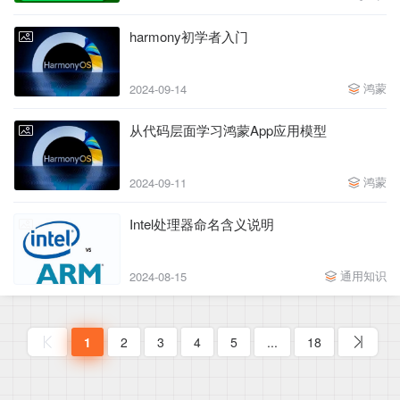
harmony初学者入门
鸿蒙
2024-09-14
从代码层面学习鸿蒙App应用模型
鸿蒙
2024-09-11
Intel处理器命名含义说明
通用知识
2024-08-15
1
2
3
4
5
...
18