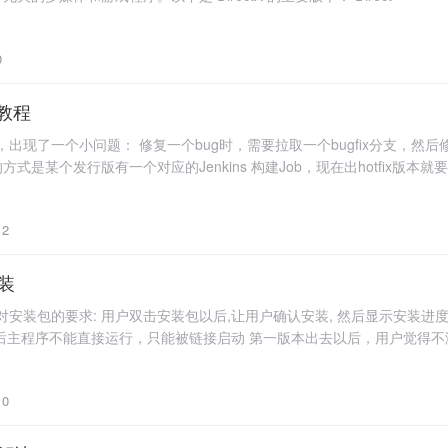
0
用教程
，出现了一个小问题： 修复一个bug时，需要拉取一个bugfix分支，然后修改相
的方式是某个发行版有一个对应的Jenkins 构建Job，现在出hotfix版本就
2
安装
户对安装包的要求: 用户双击安装包以后,让用户确认安装, 然后显示安装进
后主程序不能直接运行，只能被链接启动 第一版本出去以后，用户觉得不
0