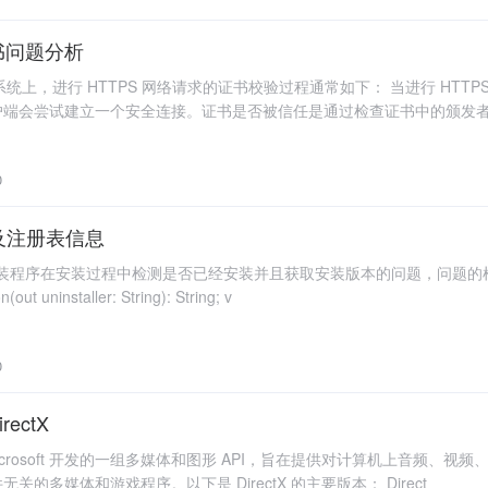
证书问题分析
ows 系统上，进行 HTTPS 网络请求的证书校验过程通常如下： 当进行 
户端会尝试建立一个安全连接。证书是否被信任是通过检查证书中的颁发者
0
录及注册表信息
安装程序在安装过程中检测是否已经安装并且获取安装版本的问题，问题的根源就
out uninstaller: String): String; v
0
rectX
tX 是由 Microsoft 开发的一组多媒体和图形 API，旨在提供对计算机上音
的多媒体和游戏程序。以下是 DirectX 的主要版本： Direct