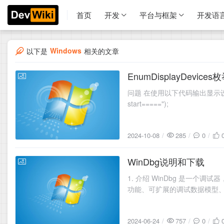
首页
开发
平台与框架
开发语
Windows
以下是
相关的文章
EnumDisplayDev
2024-10-08
问题 在使用以下代码输出显示设备信息时: void WinDevice:
start=====");
2024-10-08
285
0
WinDbg说明和下载
2024-06-24
1. 介绍 WinDbg 是一个
功能、可扩展的调试数据模型、内
2024-06-24
757
0