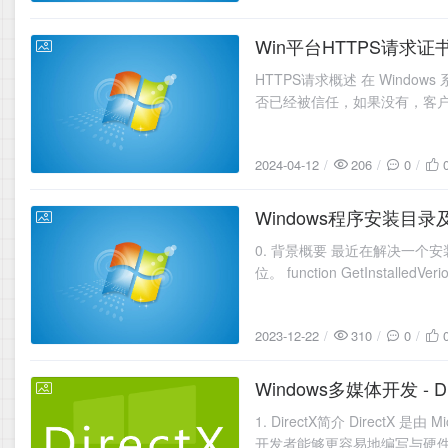
Win平台HTTPS请求
2024-04-12
HTTPS请求概述 在 Wind
否已经被信任，如果没有，客
2024-04-12
206
0
Windows程序安装目
2023-12-22
0. 背景概要 最近在解决一个
位。 function GetInstalledVerion(
2023-12-22
310
0
Windows多媒体开发 - Di
2023-12-15
1. DirectX简介 Direc
开发者能够更容易地编写与硬件无关