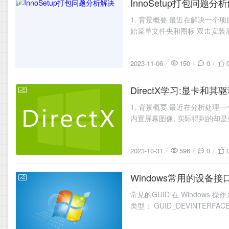
InnoSetup打包问题分
2023-11-06
1. 背景概要 最近在解决一个
始菜单文件夹和图标 双击安装后
2023-11-06
150
0
DirectX学习:显卡和
2023-10-31
1. 背景概要 最近在分析处理一
内置屏幕图像, 实际得到的却是
2023-10-31
596
0
Windows常用的设备接
2023-04-22
常见的GUID 在 Windows 
类型： GUID_DEVINTERFA