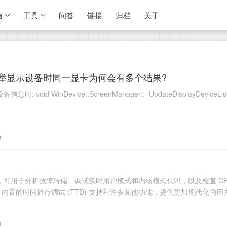
言
工具
问答
链接
归档
关于
ices枚举显示设备时同一显卡为何会有多个结果?
:ScreenManager::_UpdateDisplayDeviceList() { spdlog::info("=====GetInfoByEnumDisplayDe
0
调试器，可用于分析故障转储、调试实时用户模式和内核模式代码，以及检查 CP
置的时间旅行调试 (TTD) 支持和许多其他功能，提供更加现代化的用
0