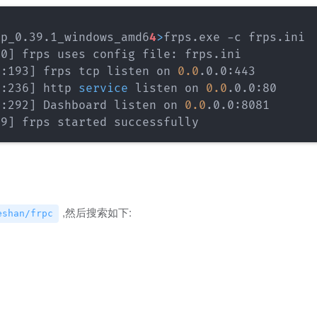
rp_0.39.1_windows_amd6
4
>
00
]
o:193
]
 frps tcp listen on 
0.0
o:236
]
 http 
service
 listen on 
0.0
o:292
]
 Dashboard listen on 
0.0
09
]
,然后搜索如下:
eshan/frpc