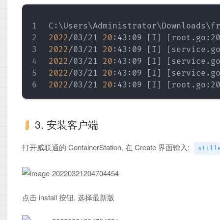
C:
\
Users
\
Administrator
\
Downloads
\
f
2022
/03/21 
20
:43:09 
[
I
]
[
root.go:2
2022
/03/21 
20
:43:09 
[
I
]
[
service.g
2022
/03/21 
20
:43:09 
[
I
]
[
service.g
2022
/03/21 
20
:43:09 
[
I
]
[
service.g
2022
/03/21 
20
:43:09 
[
I
]
[
root.go:2
3. 安装客户端
打开威联通的 ContainerStation, 在 Create 界面输入:
still
点击 install 按钮, 选择最新版