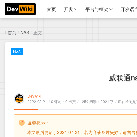
首页
开发
平台与框架
开发语
首页
正文
/
NAS
/
NAS
威联通n
DevWiki
2022-03-21
/
0 评论
/
0 点赞
/
1250 阅读
/
2021 字
/
正在检测是否
温馨提示：
本文最后更新于2024-07-21，若内容或图片失效，请