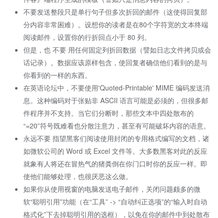
不要发送整段只是单行句子但多次折回的邮件（这使得回复部
分内容非常困难）。设想你的读者是在80个字符宽的文本终端
阅读邮件，设置你的行折回点小于 80 列。
但是，也 不要 用任何固定列折回数据（譬如日志文件拷贝或会
话记录）。数据应该原样包含，使回复者确信他们看到的是与
你看到的一样的东西。
在英语论坛中，不要使用'Quoted-Printable' MIME 编码发送消
息。这种编码对于张贴非 ASCII 语言可能是必须的，但很多邮
件程序并不支持。当它们分断时，那些文本中四处散布的
“=20”符号既难看也分散注意力，甚至有可能破坏内容的语意。
永远不要 指望黑客们阅读使用封闭的专用格式编写的文档，诸
如微软公司的 Word 或 Excel 文件等。大多数黑客对此的反应
就象有人将还在冒热气的猪粪倒在你门口时你的反应一样。即
使他们能够处理，也很厌恶这么做。
如果你从使用视窗的电脑发送电子邮件，关闭问题颇多的微
软“聪明引用”功能（在“工具” -> “自动纠正选项”的“输入时自动
格式化”下去掉聪明引用的选框），以免在你的邮件中到处散布