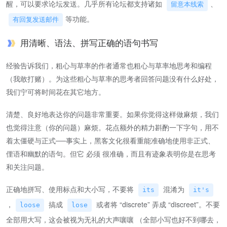
醒，可以要求论坛发送。几乎所有论坛都支持诸如
、
留意本线索
等功能。
有回复发送邮件
用清晰、语法、拼写正确的语句书写
经验告诉我们，粗心与草率的作者通常也粗心与草率地思考和编程
（我敢打赌）。为这些粗心与草率的思考者回答问题没有什么好处，
我们宁可将时间花在其它地方。
清楚、良好地表达你的问题非常重要。如果你觉得这样做麻烦，我们
也觉得注意（你的问题）麻烦。花点额外的精力斟酌一下字句，用不
着太僵硬与正式──事实上，黑客文化很看重能准确地使用非正式、
俚语和幽默的语句。但它 必须 很准确，而且有迹象表明你是在思考
和关注问题。
正确地拼写、使用标点和大小写，不要将
混淆为
its
it's
，
搞成
或者将 “discrete” 弄成 “discreet”。不要
loose
lose
全部用大写，这会被视为无礼的大声嚷嚷 （全部小写也好不到哪去，