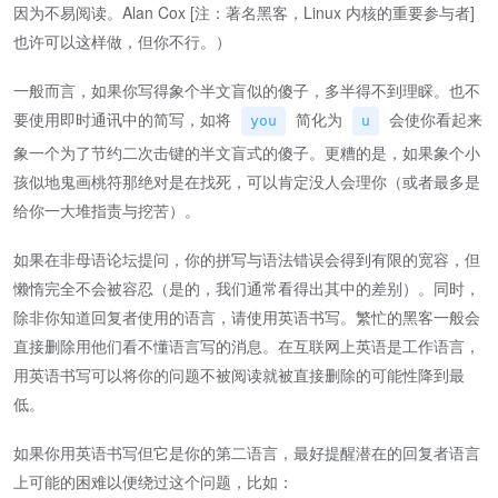
因为不易阅读。Alan Cox [注：著名黑客，Linux 内核的重要参与者]
也许可以这样做，但你不行。）
一般而言，如果你写得象个半文盲似的傻子，多半得不到理睬。也不
要使用即时通讯中的简写，如将
简化为
会使你看起来
you
u
象一个为了节约二次击键的半文盲式的傻子。更糟的是，如果象个小
孩似地鬼画桃符那绝对是在找死，可以肯定没人会理你（或者最多是
给你一大堆指责与挖苦）。
如果在非母语论坛提问，你的拼写与语法错误会得到有限的宽容，但
懒惰完全不会被容忍（是的，我们通常看得出其中的差别）。同时，
除非你知道回复者使用的语言，请使用英语书写。繁忙的黑客一般会
直接删除用他们看不懂语言写的消息。在互联网上英语是工作语言，
用英语书写可以将你的问题不被阅读就被直接删除的可能性降到最
低。
如果你用英语书写但它是你的第二语言，最好提醒潜在的回复者语言
上可能的困难以便绕过这个问题，比如：