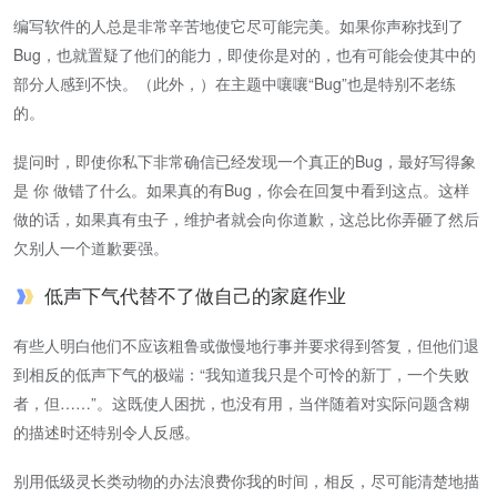
编写软件的人总是非常辛苦地使它尽可能完美。如果你声称找到了
Bug，也就置疑了他们的能力，即使你是对的，也有可能会使其中的
部分人感到不快。（此外，）在主题中嚷嚷“Bug”也是特别不老练
的。
提问时，即使你私下非常确信已经发现一个真正的Bug，最好写得象
是 你 做错了什么。如果真的有Bug，你会在回复中看到这点。这样
做的话，如果真有虫子，维护者就会向你道歉，这总比你弄砸了然后
欠别人一个道歉要强。
低声下气代替不了做自己的家庭作业
有些人明白他们不应该粗鲁或傲慢地行事并要求得到答复，但他们退
到相反的低声下气的极端：“我知道我只是个可怜的新丁，一个失败
者，但……”。这既使人困扰，也没有用，当伴随着对实际问题含糊
的描述时还特别令人反感。
别用低级灵长类动物的办法浪费你我的时间，相反，尽可能清楚地描