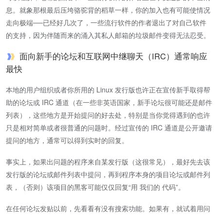
息。就象那根最后压垮骆驼背的稻草一样，你的加入也有可能使情况
走向极端──已经好几次了，一些流行软件的作者退出了对自己软件
的支持，因为伴随而来的涌入其私人邮箱的垃圾邮件变得无法忍受。
面向新手的论坛和互联网中继聊天（IRC）通常响应
最快
本地的用户组织或者你所用的 Linux 发行版也许正在宣传新手取得帮
助的论坛或 IRC 通道（在一些非英语国家，新手论坛很可能还是邮件
列表），这些地方是开始提问的好去处，特别是当你觉得遇到的也许
只是相对简单或者很普通的问题时。经过宣传的 IRC 通道是公开邀请
提问的地方，通常可以得到实时的回复。
事实上，如果出问题的程序来自某发行版（这很常见），最好先去该
发行版的论坛或邮件列表中提问，再到程序本身的项目论坛或邮件列
表，（否则）该项目的黑客可能仅仅回复“用 我们的 代码”。
在任何论坛发贴以前，先看看有没有搜索功能。如果有，就试着用问