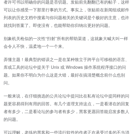
者许可书以明确你的问题是否切题。发贴前先翻翻已有的帖子，这样
可以让你感受一下那里行事的方式。事实上，张贴前在新闻组或邮件
列表的历史文档中搜索与你问题相关的关键词是个极好的主意，也许
就找到答案了。即使没有，也能帮助你归纳出更好的问题。
别象机关枪似的一次性“扫射”所有的帮助渠道，这就象大喊大叫一样
会令人不快，温柔地一个一个来。
弄懂主题！最典型的错误之一是在某种致立于跨平台可移植的语言、
库或工具的论坛中提关于 Unix 或 Windows 操作系统程序接口的问
题。如果你不明白为什么这是大错，最好在搞清楚概念前什么也别
问。
一般来说，在仔细挑选的公共论坛中提问比在私有论坛中提同样的问
题更容易得到有用的回答。有几个道理支持这点，一是看潜在的回复
者有多少，二是看论坛的参与者有多少，黑客更愿回答能启发多数人
的问题。
可以理解，老练的黑客和一些流行软件的作者正在承受过多的不当消