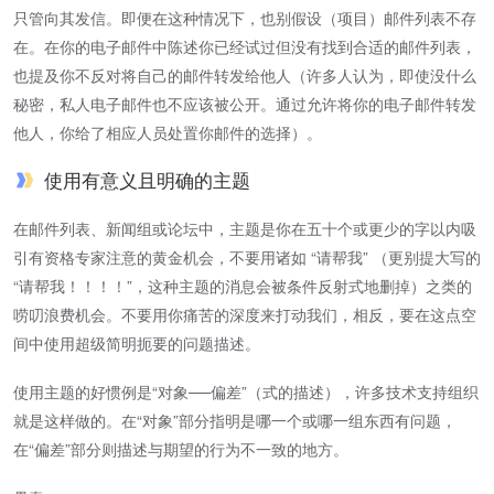
只管向其发信。即便在这种情况下，也别假设（项目）邮件列表不存
在。在你的电子邮件中陈述你已经试过但没有找到合适的邮件列表，
也提及你不反对将自己的邮件转发给他人（许多人认为，即使没什么
秘密，私人电子邮件也不应该被公开。通过允许将你的电子邮件转发
他人，你给了相应人员处置你邮件的选择）。
使用有意义且明确的主题
在邮件列表、新闻组或论坛中，主题是你在五十个或更少的字以内吸
引有资格专家注意的黄金机会，不要用诸如 “请帮我” （更别提大写的
“请帮我！！！！”，这种主题的消息会被条件反射式地删掉）之类的
唠叨浪费机会。不要用你痛苦的深度来打动我们，相反，要在这点空
间中使用超级简明扼要的问题描述。
使用主题的好惯例是“对象──偏差”（式的描述），许多技术支持组织
就是这样做的。在“对象”部分指明是哪一个或哪一组东西有问题，
在“偏差”部分则描述与期望的行为不一致的地方。