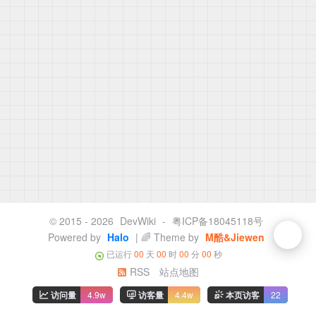
© 2015 - 2026
DevWiki
-
粤ICP备18045118号
Powered by
Halo
| 🌈 Theme by
M酷&Jiewen
已运行
00
天
00
时
00
分
00
秒
RSS
站点地图
访问量
4.9w
访客量
4.4w
本页访客
22