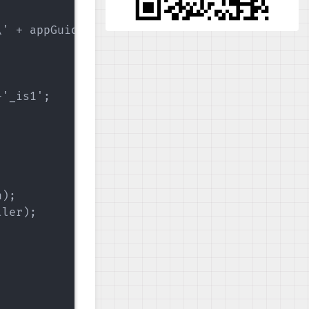
' + appGuid + '_is1';

'_is1';

);

ler);
