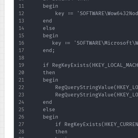
    begin

        key := 'SOFTWARE\Wow6432Nod
    end

    else

    begin

       key := 'SOFTWARE\Microsoft\W
    end;

    if RegKeyExists(HKEY_LOCAL_MACH
    then

    begin

        RegQueryStringValue(HKEY_LO
        RegQueryStringValue(HKEY_LO
    end

    else

    begin

        if RegKeyExists(HKEY_CURREN
        then
