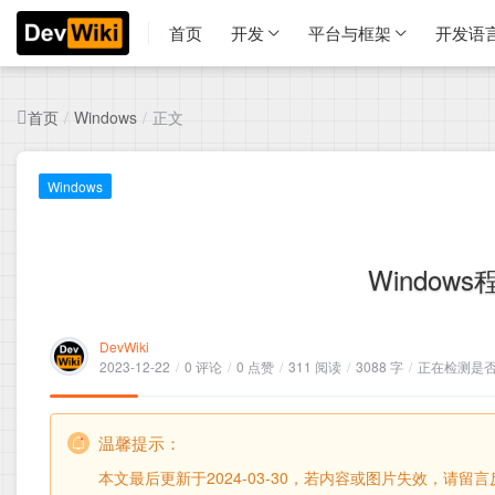
首页
开发
平台与框架
开发语
首页
正文
/
Windows
/
Windows
Windo
DevWiki
2023-12-22
/
0 评论
/
0 点赞
/
311 阅读
/
3088 字
/
正在检测是否收
温馨提示：
本文最后更新于2024-03-30，若内容或图片失效，请