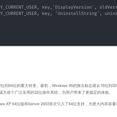
Y_CURRENT_USER, key,'DisplayVersion', oldVers
Y_CURRENT_USER, key, 'UninstallString', unins
位到64位的重大转变。最初，Windows 95的推出标志着从16位到
XP成为首个广泛采用的32位操作系统，为用户带来了更稳定的体验。
ws XP 64位版和Server 2003首次引入了64位支持，为更大内存