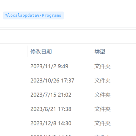
在
%localappdata%\Programs