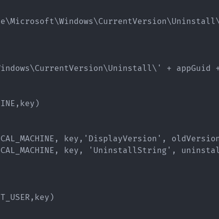
e\Microsoft\Windows\CurrentVersion\Uninstall\
indows\CurrentVersion\Uninstall\' + appGuid +
INE,key) 

CAL_MACHINE, key,'DisplayVersion', oldVersion
CAL_MACHINE, key, 'UninstallString', uninstal
T_USER,key)
