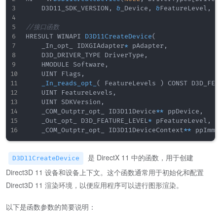
    D3D11_SDK_VERSION
,
&
_Device
,
&
FeatureLevel
,
&
//接口函数
HRESULT WINAPI 
D3D11CreateDevice
(
    _In_opt_ IDXGIAdapter
*
 pAdapter
,
    D3D_DRIVER_TYPE DriverType
,
    HMODULE Software
,
    UINT Flags
,
_In_reads_opt_
(
 FeatureLevels 
)
 CONST D3D_FEA
    UINT FeatureLevels
,
    UINT SDKVersion
,
    _COM_Outptr_opt_ ID3D11Device
*
*
 ppDevice
,
    _Out_opt_ D3D_FEATURE_LEVEL
*
 pFeatureLevel
,
    _COM_Outptr_opt_ ID3D11DeviceContext
*
*
 ppImme
是 DirectX 11 中的函数，用于创建
D3D11CreateDevice
Direct3D 11 设备和设备上下文。这个函数通常用于初始化和配置
Direct3D 11 渲染环境，以便应用程序可以进行图形渲染。
以下是函数参数的简要说明：