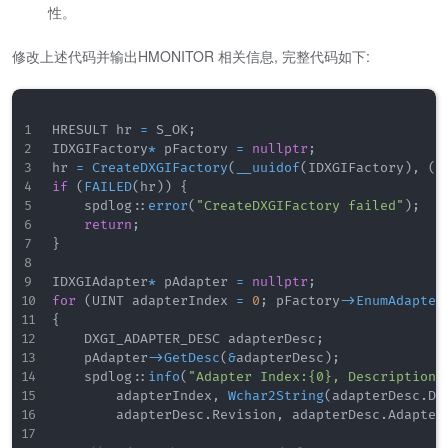
性。
修改上述代码并输出HMONITOR 相关信息, 完整代码如下:
HRESULT hr 
=
 S_OK
;
IDXGIFactory
*
 pFactory 
=
nullptr
;
hr 
=
CreateDXGIFactory
(
__uuidof
(
IDXGIFactory
)
,
(
v
if
(
FAILED
(
hr
)
)
{
    spdlog
::
error
(
"CreateDXGIFactory failed"
)
;
return
;
}
IDXGIAdapter
*
 pAdapter 
=
nullptr
;
for
(
UINT adapterIndex 
=
0
;
 pFactory
->
EnumAdapter
{
    DXGI_ADAPTER_DESC adapterDesc
;
    pAdapter
->
GetDesc
(
&
adapterDesc
)
;
    spdlog
::
info
(
"Adapter Index:{0}, Description:
        adapterIndex
,
Wchar2String
(
adapterDesc
.
De
        adapterDesc
.
Revision
,
 adapterDesc
.
Adapter