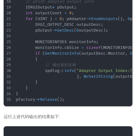
// print adapter output info
    IDXGIOutput
*
 pOutput
;
int
 outputCount 
=
0
;
for
(
UINT j 
=
0
;
 pAdapter
->
EnumOutputs
(
j
,
&
pO
        DXGI_OUTPUT_DESC outputDesc
;
        pOutput
->
GetDesc
(
&
outputDesc
)
;
        MONITORINFOEX monitorInfo
;
        monitorInfo
.
cbSize 
=
sizeof
(
MONITORINFOEX
if
(
GetMonitorInfo
(
outputDesc
.
Monitor
,
&
m
{
// 输出友好名称
            spdlog
::
info
(
"Adapter Output Index:{0
                         j
,
Wchar2String
(
outputDe
}
}
}
pFactory
->
Release
(
)
;
运行上述代码输出的结果如下: