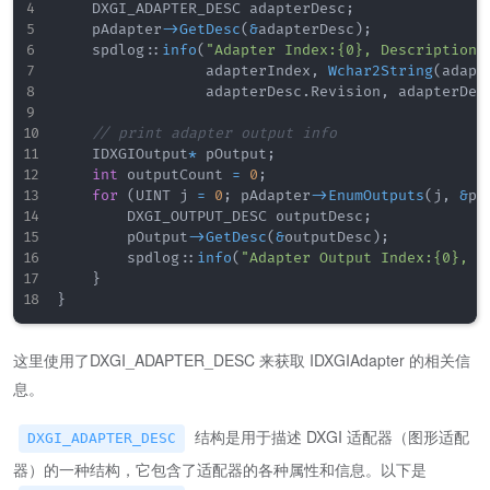
    DXGI_ADAPTER_DESC adapterDesc
;
    pAdapter
->
GetDesc
(
&
adapterDesc
)
;
    spdlog
::
info
(
"Adapter Index:{0}, Description:
                 adapterIndex
,
Wchar2String
(
adapt
                 adapterDesc
.
Revision
,
 adapterDes
// print adapter output info
    IDXGIOutput
*
 pOutput
;
int
 outputCount 
=
0
;
for
(
UINT j 
=
0
;
 pAdapter
->
EnumOutputs
(
j
,
&
pO
        DXGI_OUTPUT_DESC outputDesc
;
        pOutput
->
GetDesc
(
&
outputDesc
)
;
        spdlog
::
info
(
"Adapter Output Index:{0}, D
}
}
这里使用了DXGI_ADAPTER_DESC 来获取 IDXGIAdapter 的相关信
息。
结构是用于描述 DXGI 适配器（图形适配
DXGI_ADAPTER_DESC
器）的一种结构，它包含了适配器的各种属性和信息。以下是