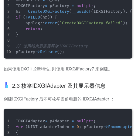
HRESULT hr 
=
 S_OK
;
IDXGIFactory
*
 pFactory 
=
nullptr
;
hr 
=
CreateDXGIFactory
(
__uuidof
(
IDXGIFactory
)
,
(
v
if
(
FAILED
(
hr
)
)
{
    spdlog
::
error
(
"CreateDXGIFactory failed"
)
;
return
;
}
// 使用结束后需要释放IDXGIFactory
pFactory
->
Release
(
)
;
如果使用DXGI1.2新特性, 则使用 IDXGIFactory7 来创建。
2.3 枚举IDXGIAdapter 及其显示器信息
创建IDXGIFactory 后即可枚举当前电脑的 IDXGIAdapter ：
IDXGIAdapter
*
 pAdapter 
=
nullptr
;
for
(
UINT adapterIndex 
=
0
;
 pFactory
->
EnumAdapter
{