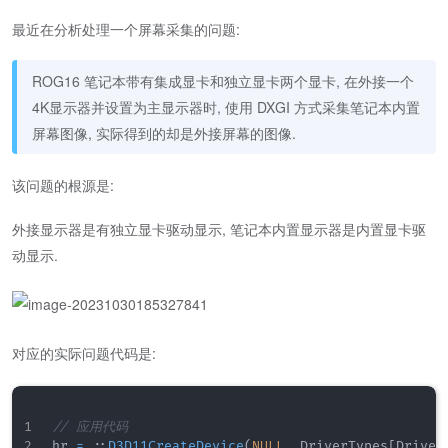
最近在分析处理一个屏幕采集的问题:
ROG16 笔记本带有集成显卡和独立显卡两个显卡, 在外接一个
4K显示器并设置为主显示器时, 使用 DXGI 方式采集笔记本内置
屏幕图像, 实际得到的却是外接屏幕的图像.
该问题的根源是:
外接显示器是有独立显卡驱动显示, 笔记本内置显示器是内置显卡驱
动显示.
对应的实际问题代码是:
// 应用代码
hr 
=
::
D3D11CreateDevice
(
NULL
,
 DriverTypes
[
Driver