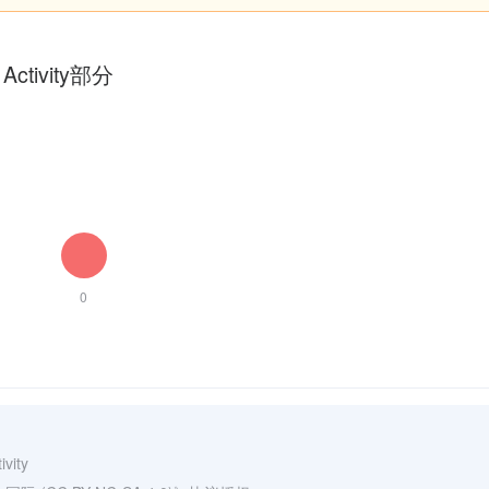
tivity部分
0
ivity