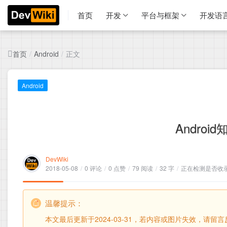
首页
开发
平台与框架
开发语
首页
正文
/
Android
/
Android
Androi
DevWiki
2018-05-08
/
0 评论
/
0 点赞
/
79 阅读
/
32 字
/
正在检测是否收录.
温馨提示：
本文最后更新于2024-03-31，若内容或图片失效，请