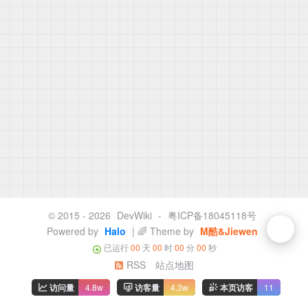
© 2015 - 2026
DevWiki
-
粤ICP备18045118号
Powered by
Halo
| 🌈 Theme by
M酷&Jiewen
已运行
00
天
00
时
00
分
00
秒
RSS
站点地图
访问量
4.8w
访客量
4.3w
本页访客
11