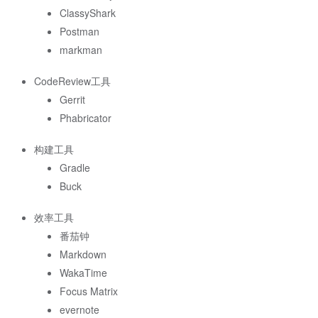
ClassyShark
Postman
markman
CodeReview工具
Gerrit
Phabricator
构建工具
Gradle
Buck
效率工具
番茄钟
Markdown
WakaTime
Focus Matrix
evernote