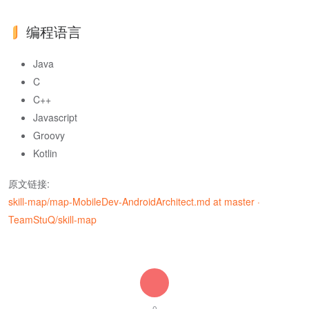
编程语言
Java
C
C++
Javascript
Groovy
Kotlin
原文链接:
skill-map/map-MobileDev-AndroidArchitect.md at master ·
TeamStuQ/skill-map
0