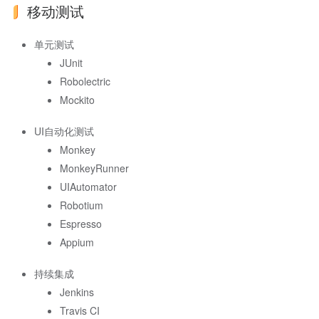
移动测试
单元测试
JUnit
Robolectric
Mockito
UI自动化测试
Monkey
MonkeyRunner
UIAutomator
Robotium
Espresso
Appium
持续集成
Jenkins
Travis CI