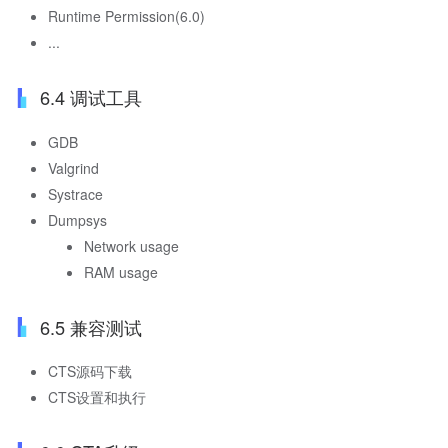
Runtime Permission(6.0)
...
6.4 调试工具
GDB
Valgrind
Systrace
Dumpsys
Network usage
RAM usage
6.5 兼容测试
CTS源码下载
CTS设置和执行