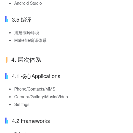
Android Studio
3.5 编译
搭建编译环境
Makefile编译体系
4. 层次体系
4.1 核心Applications
Phone/Contacts/MMS
Camera/Gallery/Music/Video
Settings
4.2 Frameworks