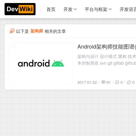
首页
开发
平台与框架
开发语
架构师
以下是
相关的文章
Android架构师技能图谱
2017-01-22
架构与设计 设计模式 重构 技术选型 
本控制系统 svn git gitlab gith
2017-01-22
91
0
0