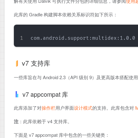
解有关使用 Dalvik 可执行文件分包的详细信息，请参阅
使用超
此库的 Gradle 构建脚本依赖关系标识符如下所示：
v7 支持库
一些库旨在与 Android 2.3（API 级别 9）及更高
v7 appcompat 库
此库添加了对
操作栏
用户界面
设计模式
的支持。此库包含对
M
注
：此库依赖于 v4 支持库。
下面是 v7 appcompat 库中包含的一些关键类：