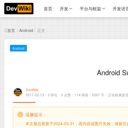
首页
开发
平台与框架
开发语
首页
正文
/
Android
/
Android
Android 
DevWiki
2017-02-13
/
0 评论
/
0 点赞
/
114 阅读
/
5567 字
/
正在检测是否收
温馨提示：
本文最后更新于2024-03-31，若内容或图片失效，请