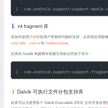
v4 fragment 库
添加对使用
片段
封装用户界面和功能的支持，从而使应用能
core-utils
、
core-ui
和
media-compat
。
此库的 Gradle 构建脚本依赖关系标识符如下所示：
Dalvik 可执行文件分包支持库
此库可以为使用多个 Dalvik Executable (DEX) 文件