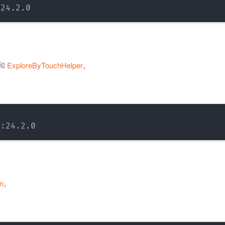
和
ExploreByTouchHelper
。
n
。