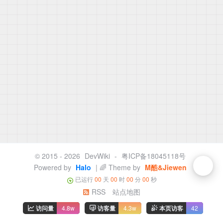
© 2015 - 2026
DevWiki
-
粤ICP备18045118号
Powered by
Halo
| 🌈 Theme by
M酷&Jiewen
已运行
00
天
00
时
00
分
00
秒
RSS
站点地图
访问量
4.8w
访客量
4.3w
本页访客
42