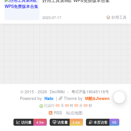
好用工具第9期: WPS免费版本合集
好用工具
2023-07-17
© 2015 - 2026
DevWiki
-
粤ICP备18045118号
Powered by
Halo
| 🌈 Theme by
M酷&Jiewen
已运行
00
天
00
时
00
分
00
秒
RSS
站点地图
访问量
4.9w
访客量
4.4w
本页访客
68