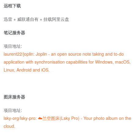
远程下载
迅雷 + 威联通自有 + 挂载阿里云盘
笔记服务器
项目地址:
laurent22/joplin: Joplin - an open source note taking and to-do
application with synchronisation capabilities for Windows, macOS,
Linux, Android and iOS.
图床服务器
项目地址:
lsky-org/lsky-pro: ☁️兰空图床(Lsky Pro) - Your photo album on the
cloud.