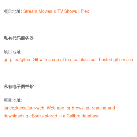
项目地址:
Stream Movies & TV Shows | Plex
私有代码服务器
项目地址:
go-gitea/gitea: Git with a cup of tea, painless self-hosted git service
私有电子图书馆
项目地址:
janeczku/calibre-web: Web app for browsing, reading and
downloading eBooks stored in a Calibre database