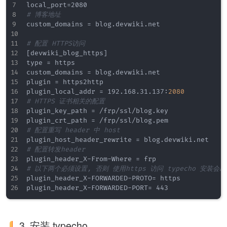
# 博客地址
custom_domains = blog.devwiki.net

# 配置 HTTPS访问
[
devwiki_blog_https
]
type = https

custom_domains = blog.devwiki.net

plugin = https2http

plugin_local_addr = 192.168.31.137
:
2080
# HTTPS 证书相关的配置
plugin_key_path = /frp/ssl/blog.key

# 配置重写 header 中 host
# 配置转发header
plugin_header_X
-
From
-
# 以下两个必须设置, 否则 使用https 访问 typecho 安装会
plugin_header_X
-
FORWARDED
-
PROTO= https

plugin_header_X
-
FORWARDED
-
3. 安装 typecho