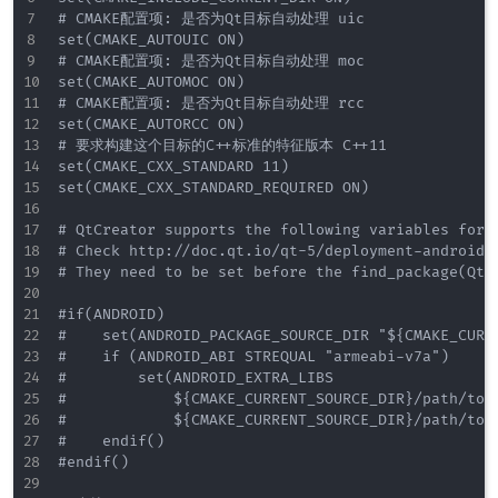
# CMAKE配置项: 是否为Qt目标自动处理 uic 

set(CMAKE_AUTOUIC ON)

# CMAKE配置项: 是否为Qt目标自动处理 moc

set(CMAKE_AUTOMOC ON)

# CMAKE配置项: 是否为Qt目标自动处理 rcc

set(CMAKE_AUTORCC ON)

# 要求构建这个目标的C++标准的特征版本 C++11

set(CMAKE_CXX_STANDARD 11)

set(CMAKE_CXX_STANDARD_REQUIRED ON)

# QtCreator supports the following variables for 
# Check http://doc.qt.io/qt-5/deployment-android.h
# They need to be set before the find_package(Qt5 
#if(ANDROID)

#    set(ANDROID_PACKAGE_SOURCE_DIR "${CMAKE_CURRE
#    if (ANDROID_ABI STREQUAL "armeabi-v7a")

#        set(ANDROID_EXTRA_LIBS

#            ${CMAKE_CURRENT_SOURCE_DIR}/path/to/l
#            ${CMAKE_CURRENT_SOURCE_DIR}/path/to/l
#    endif()

#endif()
