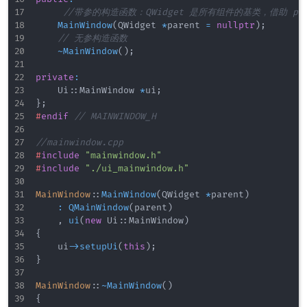
//带参的构造函数：QWidget 是所有组件的基类，借助 p
MainWindow
(
QWidget 
*
parent 
=
nullptr
)
;
// 无参构造函数
~
MainWindow
(
)
;
private
:
    Ui
::
MainWindow 
*
ui
;
}
;
#
endif
// MAINWINDOW_H
//mainwindow.cpp
#
include
"mainwindow.h"
#
include
"./ui_mainwindow.h"
MainWindow
::
MainWindow
(
QWidget 
*
parent
)
:
QMainWindow
(
parent
)
,
ui
(
new
 Ui
::
MainWindow
)
{
    ui
->
setupUi
(
this
)
;
}
MainWindow
::
~
MainWindow
(
)
{