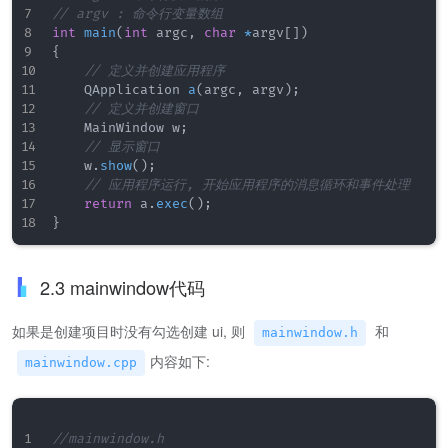
// argv : 命令行变量数组
int
main
(
int
 argc
,
char
*
argv
[
]
)
{
// 定义并创建应用程序
    QApplication 
a
(
argc
,
 argv
)
;
// 定义并创建窗口
    MainWindow w
;
// 显示窗口
    w
.
show
(
)
;
// 应用程序运行, 开始应用程序的消息循环和事件处理
return
 a
.
exec
(
)
;
}
2.3 mainwindow代码
如果是创建项目时没有勾选创建 ui, 则
和
mainwindow.h
内容如下:
mainwindow.cpp
//mainwindow.h