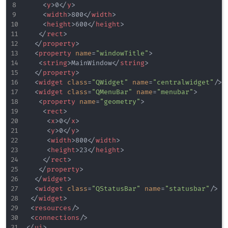
<
y
>
0
</
y
>
<
width
>
800
</
width
>
<
height
>
600
</
height
>
</
rect
>
</
property
>
<
property
name
=
"
windowTitle
"
>
<
string
>
MainWindow
</
string
>
</
property
>
<
widget
class
=
"
QWidget
"
name
=
"
centralwidget
"
/>
<
widget
class
=
"
QMenuBar
"
name
=
"
menubar
"
>
<
property
name
=
"
geometry
"
>
<
rect
>
<
x
>
0
</
x
>
<
y
>
0
</
y
>
<
width
>
800
</
width
>
<
height
>
23
</
height
>
</
rect
>
</
property
>
</
widget
>
<
widget
class
=
"
QStatusBar
"
name
=
"
statusbar
"
/>
</
widget
>
<
resources
/>
<
connections
/>
</
ui
>