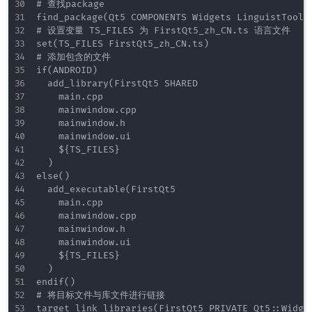
# 查找package

find_package(Qt5 COMPONENTS Widgets LinguistTools 
# 设置变量 TS_FILES 为 FirstQt5_zh_CN.ts 语言文件

set(TS_FILES FirstQt5_zh_CN.ts)

# 添加包含的文件

if(ANDROID)

  add_library(FirstQt5 SHARED

    main.cpp

    mainwindow.cpp

    mainwindow.h

    mainwindow.ui

    ${TS_FILES}

  )

else()

  add_executable(FirstQt5

    main.cpp

    mainwindow.cpp

    mainwindow.h

    mainwindow.ui

    ${TS_FILES}

  )

endif()

# 将目标文件与库文件进行链接

target_link_libraries(FirstQt5 PRIVATE Qt5::Widget