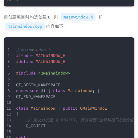
而创建项目时勾选创建 ui, 则
和
mainwindow.h
内容如下:
mainwindow.cpp
//mainwindow.h
#
ifndef
MAINWINDOW_H
#
define
MAINWINDOW_H
#
include
<QMainWindow>
namespace
 Ui 
{
class
MainWindow
;
}
QT_END_NAMESPACE

class
MainWindow
:
public
QMainWindow
{
// 定义好的宏 Q_OBJECT, 所有需要“信号和槽”功能的组件
    Q_OBJECT

public
: