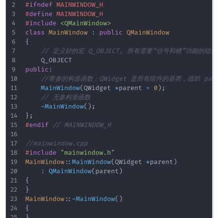
#
ifndef
MAINWINDOW_H
#
define
MAINWINDOW_H
#
include
<QMainWindow>
class
MainWindow
:
public
QMainWindow
{
// 定义好的宏 Q_OBJECT, 所有需要“信号和槽”功能的组件
public
:
//带参的构造函数：QWidget 是所有组件的基类，借助 pa
MainWindow
(
QWidget 
*
parent 
=
0
)
;
// 无参构造函数
~
MainWindow
(
)
;
}
;
#
endif
// MAINWINDOW_H
//mainwindow.cpp
#
include
"mainwindow.h"
MainWindow
::
MainWindow
(
QWidget 
*
parent
)
:
QMainWindow
(
parent
)
{
}
MainWindow
::
~
MainWindow
(
)
{
}