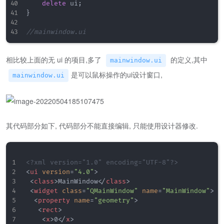
delete
 ui
;
}
//mainwindow.ui
相比较上面的无 ui 的项目,多了
的定义,其中
mainwindow.ui
是可以鼠标操作的ui设计窗口,
mainwindow.ui
其代码部分如下, 代码部分不能直接编辑, 只能使用设计器修改.
<?xml version="1.0" encoding="UTF-8"?>
<
ui
version
=
"
4.0
"
>
<
class
>
MainWindow
</
class
>
<
widget
class
=
"
QMainWindow
"
name
=
"
MainWindow
"
>
<
property
name
=
"
geometry
"
>
<
rect
>
<
x
>
0
</
x
>