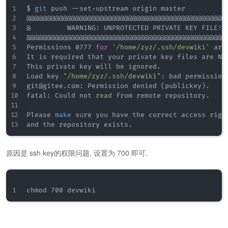
$ 
git
 push --set-upstream origin master

@@@@@@@@@@@@@@@@@@@@@@@@@@@@@@@@@@@@@@@@@@@@@@@@@@
@         WARNING: UNPROTECTED PRIVATE KEY FILE
!
 
@@@@@@@@@@@@@@@@@@@@@@@@@@@@@@@@@@@@@@@@@@@@@@@@@@
Permissions 0777 
for
'/home/zyz/.ssh/devwiki'
 are
It is required that your private key files are NOT
This private key will be ignored.

Load key 
"/home/zyz/.ssh/devwiki"
:
 bad permissions
git@gitee.com: Permission denied 
(
publickey
)
.

fatal: Could not 
read
 from remote repository.

Please 
make
 sure you have the correct access right
原因是 ssh key的权限问题, 设置为 700 即可.