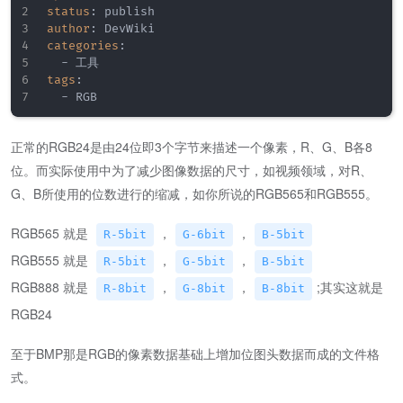
status
:
author
:
categories
:
-
tags
:
-
 RGB
正常的RGB24是由24位即3个字节来描述一个像素，R、G、B各8
位。而实际使用中为了减少图像数据的尺寸，如视频领域，对R、
G、B所使用的位数进行的缩减，如你所说的RGB565和RGB555。
RGB565 就是
，
，
R-5bit
G-6bit
B-5bit
RGB555 就是
，
，
R-5bit
G-5bit
B-5bit
RGB888 就是
，
，
;其实这就是
R-8bit
G-8bit
B-8bit
RGB24
至于BMP那是RGB的像素数据基础上增加位图头数据而成的文件格
式。