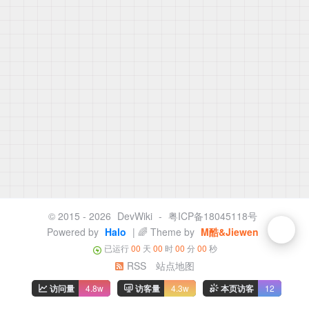
© 2015 - 2026
DevWiki
-
粤ICP备18045118号
Powered by
Halo
| 🌈 Theme by
M酷&Jiewen
已运行
00
天
00
时
00
分
00
秒
RSS
站点地图
访问量
4.8w
访客量
4.3w
本页访客
12