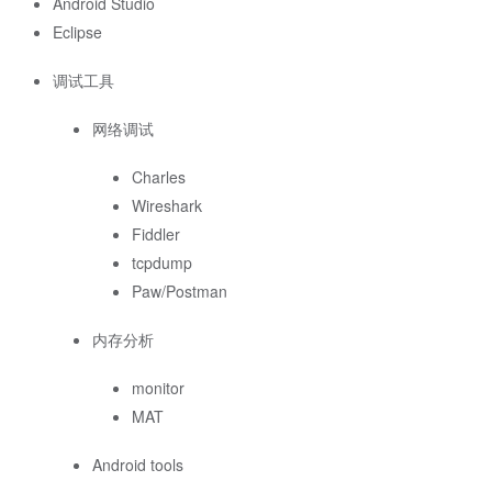
Android Studio
Eclipse
调试工具
网络调试
Charles
Wireshark
Fiddler
tcpdump
Paw/Postman
内存分析
monitor
MAT
Android tools