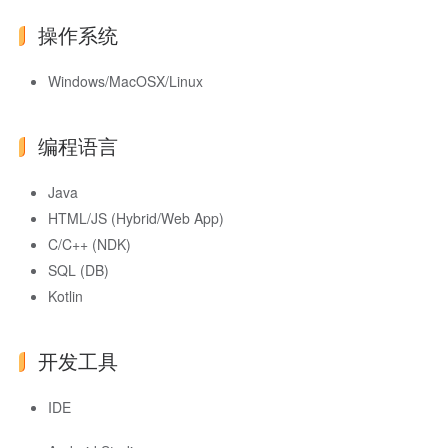
操作系统
Windows/MacOSX/Linux
编程语言
Java
HTML/JS (Hybrid/Web App)
C/C++ (NDK)
SQL (DB)
Kotlin
开发工具
IDE