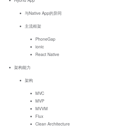
Hybrid App
与Native App的异同
主流框架
PhoneGap
ionic
React Native
架构能力
架构
MVC
MVP
MVVM
Flux
Clean Architecture