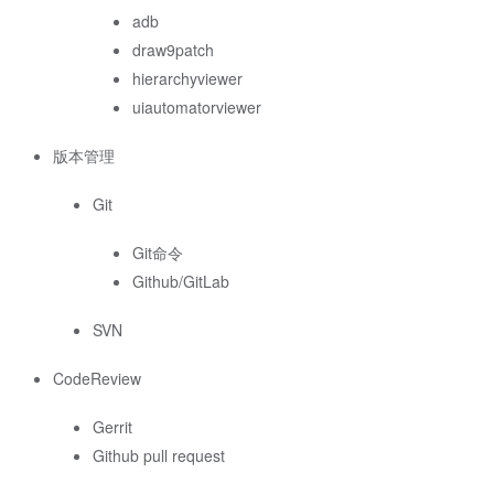
adb
draw9patch
hierarchyviewer
uiautomatorviewer
版本管理
Git
Git命令
Github/GitLab
SVN
CodeReview
Gerrit
Github pull request