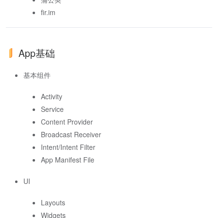
fir.im
App基础
基本组件
Activity
Service
Content Provider
Broadcast Receiver
Intent/Intent Filter
App Manifest File
UI
Layouts
Widgets