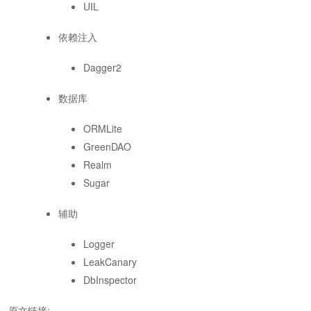
UIL
依赖注入
Dagger2
数据库
ORMLite
GreenDAO
Realm
Sugar
辅助
Logger
LeakCanary
DbInspector
原文链接: