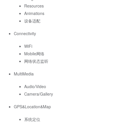
Resources
Animations
设备适配
Connectivity
WiFi
Mobile网络
网络状态监听
MultiMedia
Audio/Video
Camera/Gallery
GPS&Location&Map
系统定位