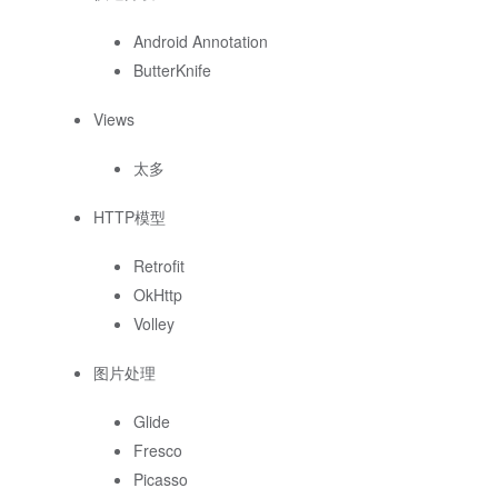
Android Annotation
ButterKnife
Views
太多
HTTP模型
Retrofit
OkHttp
Volley
图片处理
Glide
Fresco
Picasso