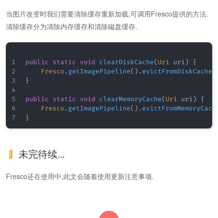
当图片改变时我们需要清除缓存重新加载,可调用Fresco提供的方法.
清除缓存分为清除内存缓存和清除磁盘缓存.
public
static
void
clearDiskCache
(
Uri
 uri
)
{
Fresco
.
getImagePipeline
(
)
.
evictFromDiskCache
(
}
public
static
void
clearMemoryCache
(
Uri
 uri
)
{
Fresco
.
getImagePipeline
(
)
.
evictFromMemoryCach
}
未完待续...
Fresco还在使用中,此文会随着使用更新注意事项.