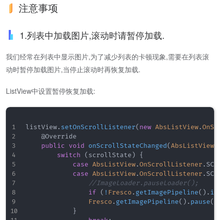
注意事项
1.列表中加载图片,滚动时请暂停加载.
我们经常在列表中显示图片,为了减少列表的卡顿现象,需要在列表滚
动时暂停加载图片,当停止滚动时再恢复加载.
ListView中设置暂停恢复加载:
listView
.
setOnScrollListener
(
new
AbsListView
.
OnSc
@Override
public
void
onScrollStateChanged
(
AbsListView
 
switch
(
scrollState
)
{
case
AbsListView
.
OnScrollListener
.
SCR
case
AbsListView
.
OnScrollListener
.
SCR
//ImageLoader.pauseLoader();
if
(
!
Fresco
.
getImagePipeline
(
)
.
is
Fresco
.
getImagePipeline
(
)
.
pause
(
)
}