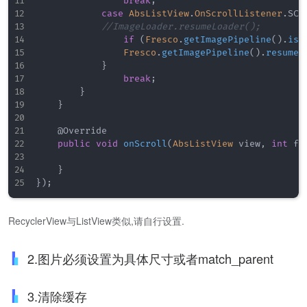
break
;
case
AbsListView
.
OnScrollListener
.
SCR
//ImageLoader.resumeLoader();
if
(
Fresco
.
getImagePipeline
(
)
.
isP
Fresco
.
getImagePipeline
(
)
.
resume
(
}
break
;
}
}
@Override
public
void
onScroll
(
AbsListView
 view
,
int
 fi
}
}
)
;
RecyclerView与ListView类似,请自行设置.
2.图片必须设置为具体尺寸或者match_parent
3.清除缓存