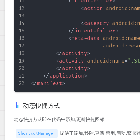
<
intent-filter
>
<
action
android:
na
<
category
android:
</
intent-filter
>
<
meta-data
android:
nam
android:
res
</
activity
>
<
activity
android:
name
=
"
.S
</
activity
>
</
application
>
</
manifest
>
动态快捷方式
动态快捷方式即在代码中添加,更新快捷图标.
提供了添加,移除,更新,禁用,启动,获
ShortcutManager