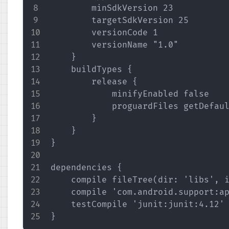
        minSdkVersion 23

        targetSdkVersion 25

        versionCode 1

        versionName "1.0"

    }

    buildTypes {

        release {

            minifyEnabled false

            proguardFiles getDefaul
        }

    }

}

dependencies {

    compile fileTree(dir: 'libs', i
    compile 'com.android.support:ap
    testCompile 'junit:junit:4.12'
