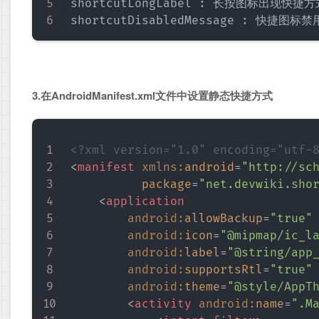
shortcutLongLabel : 长按图标出现快捷
3.在AndroidManifest.xml文件中设置静态快捷方式
<?xml version="1.0" encoding="utf-
<
manifest
xmlns:
android
=
"
http://sc
package
=
"
net.devwiki.sho
<
application
android:
allowBackup
=
"
true
"
android:
icon
=
"
@mipmap/ic_l
android:
label
=
"
@string/app
android:
supportsRtl
=
"
true
"
android:
theme
=
"
@style/AppT
<
activity
android:
name
=
"
.M