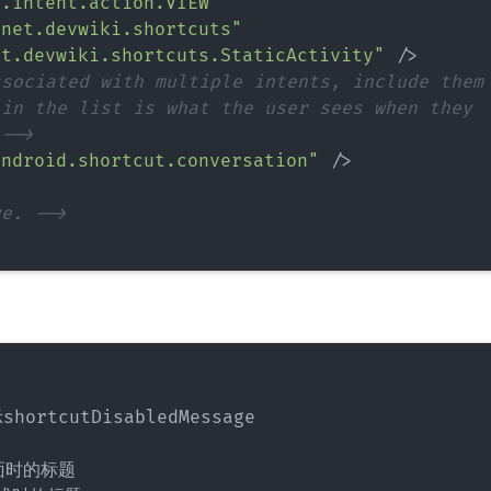
d.intent.action.VIEW
"
"
net.devwiki.shortcuts
"
et.devwiki.shortcuts.StaticActivity
"
/>
sociated with multiple intents, include them

in the list is what the user sees when they

 -->
android.shortcut.conversation
"
/>
re. -->
rtcutDisabledMessage

面时的标题
