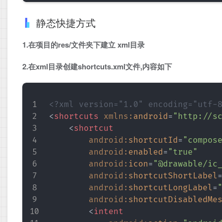
静态快捷方式
1.在项目的res/文件夹下建立 xml目录
2.在xml目录创建shortcuts.xml文件,内容如下
<?xml version="1.0" encoding="utf-
<
shortcuts
xmlns:
android
=
"
http://s
<
shortcut
android:
shortcutId
=
"
compos
android:
enabled
=
"
true
"
android:
icon
=
"
@drawable/ic
android:
shortcutShortLabel
android:
shortcutLongLabel
=
android:
shortcutDisabledMe
<
intent