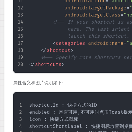
android:
action
=
"
androi
android:
targetPackage
=
android:
targetClass
=
"
n
<!-- If your shortcut is as
             here. The last intent 
             launch this shortcut.
<
categories
android:
name
=
"
</
shortcut
>
<!-- Specify more shortcuts he
</
shortcuts
>
属性含义和图片说明如下:
shortcutId : 快捷方式的ID

enabled : 是否可用,不可用时点击Toast提示sho
icon : 快捷方式图标

shortcutShortLabel : 快捷图标放置到桌