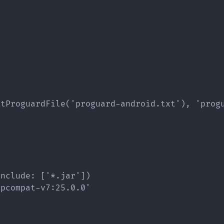
tProguardFile('proguard-android.txt'), 'progu
nclude: ['*.jar'])

pcompat-v7:25.0.0'
