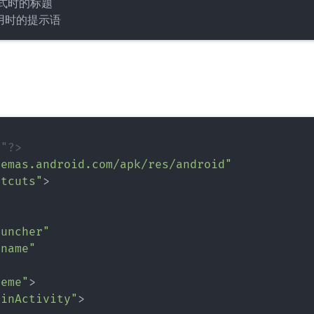
方式时的标题

8"?>
hemas.android.com/apk/res/android
"
rtcuts
"
>
auncher
"
_name
"
heme
"
>
ainActivity
"
>