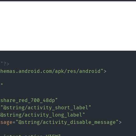
8"?>
chemas.android.com/apk/res/android
"
>
e
"
_share_red_700_48dp
"
=
"
@string/activity_short_label
"
"
@string/activity_long_label
"
ssage
=
"
@string/activity_disable_message
"
>