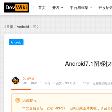
首页
开发
平台与框架
开发语
首页
正文
/
Android
/
Android
Android7.1图标
DevWiki
2016-10-20
/
0 评论
/
0 点赞
/
93 阅读
/
3577 字
/
正在检测是否收录
温馨提示：
本文最后更新于2024-03-31，若内容或图片失效，请