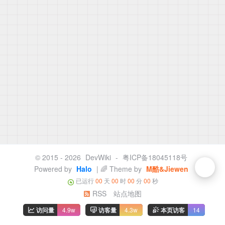
© 2015 - 2026
DevWiki
-
粤ICP备18045118号
Powered by
Halo
| 🌈 Theme by
M酷&Jiewen
已运行
00
天
00
时
00
分
00
秒
RSS
站点地图
访问量
4.9w
访客量
4.3w
本页访客
14