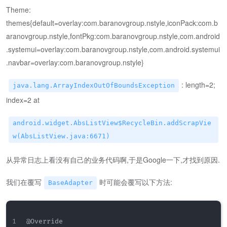
Theme:
themes{default=overlay:com.baranovgroup.nstyle,iconPack:com.b
aranovgroup.nstyle,fontPkg:com.baranovgroup.nstyle,com.android
.systemui=overlay:com.baranovgroup.nstyle,com.android.systemui
.navbar=overlay:com.baranovgroup.nstyle}
: length=2;
java.lang.ArrayIndexOutOfBoundsException
index=2 at
android.widget.AbsListView$RecycleBin.addScrapVie
w(AbsListView.java:6671)
从异常日志上看没有自己的业务代码啊,于是Google一下,才找到原因.
我们在覆写
时可能会覆写以下方法:
BaseAdapter
@Override