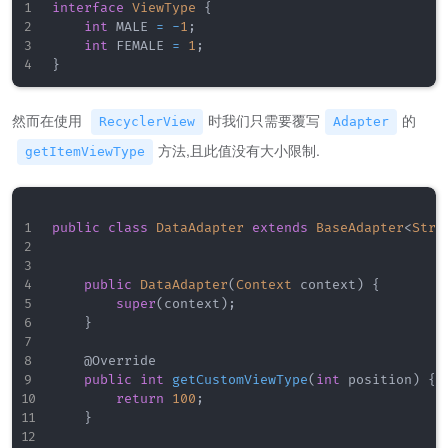
interface
ViewType
{
int
 MALE 
=
-
1
;
int
 FEMALE 
=
1
;
}
然而在使用
时我们只需要覆写
的
RecyclerView
Adapter
方法,且此值没有大小限制.
getItemViewType
public
class
DataAdapter
extends
BaseAdapter
<
Stri
public
DataAdapter
(
Context
 context
)
{
super
(
context
)
;
}
@Override
public
int
getCustomViewType
(
int
 position
)
{
return
100
;
}