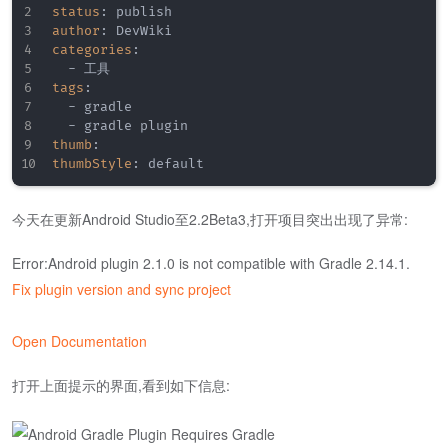
status
:
author
:
categories
:
-
tags
:
-
 gradle

-
thumb
:
thumbStyle
:
 default
今天在更新Android Studio至2.2Beta3,打开项目突出出现了异常:
Error:Android plugin 2.1.0 is not compatible with Gradle 2.14.1.
Fix plugin version and sync project
Open Documentation
打开上面提示的界面,看到如下信息: