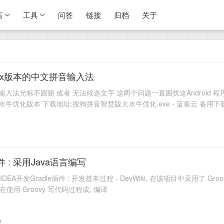
言
工具
问答
链接
归档
关于
io 3.x版本的中文拼音输入法
x 版本的中文输入法光标不跟随 或者 无法候选文字 这两个问题一直困扰这Andro
牛优化版本 下载地址:搜狗拼音智慧版大水牛优化.exe - 蓝奏云 备用下
件 : 采用Java语言编写
A开发Gradle插件 : 开发基本过程 - DevWiki, 在该项目中采用了 Groovy
在使用 Groovy 写代码过程成, 编译
0