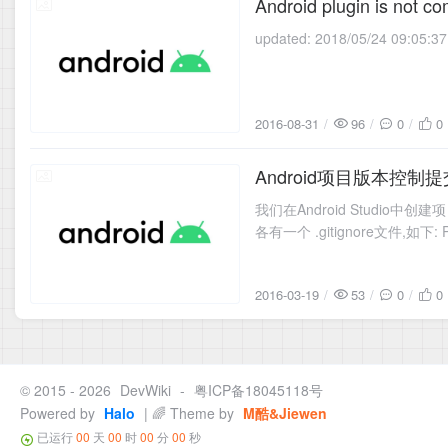
Android plugin is not co
2016-08-31
2016-08-31
96
0
0
Android项目版本控制
2016-03-19
我们在Android Studio中
各有一个 .gitignore文件,如下: Pr
2016-03-19
53
0
0
© 2015 - 2026
DevWiki
-
粤ICP备18045118号
Powered by
Halo
| 🌈 Theme by
M酷&Jiewen
已运行
00
天
00
时
00
分
00
秒