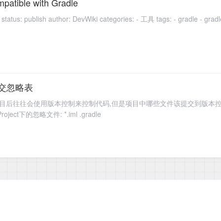
mpatible with Gradle
提交忽略表
创建项目后往往会使用版本控制来控制代码,但是项目中哪些文件该提交到版本控制呢? 其实
oject下的忽略文件: *.iml .gradle