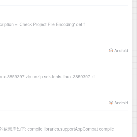
0x01. 在 Project根目录新建 build_check.gradle文件 task checkEncoding () { group = 'Build Check' description = 'Check Project File Encoding' def fi
Android
0x01 下载sdktools cd /opt mkdir androidSdk wget https://dl.google.com/android/repository/sdk-tools-linux-3859397.zip unzip sdk-tools-linux-3859397.zi
Android
ile libraries.supportAppCompat compile