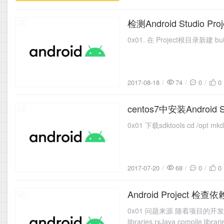
检测Android Studio P
2017-08-18
2017-08-18
74
0
0
centos7中安装Android 
2017-07-20
2017-07-20
68
0
0
Android Project 
2017-06-06
0x01 问题来源 随着项目的开发,引
libraries.rxJava compile libra