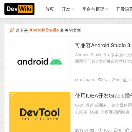
首页
开发
平台与框架
开发语
AndroidStudio
以下是
相关的文章
可兼容Android Stud
2018-04-19
Android Studio 3.
面两个问题: 搜狗拼音智慧版大水
2018-04-19
57
0
0
使用IDEA开发Gradle插
2018-01-02
0x01 概述 前面有一篇文章使用IDE
列问题. 比如: 比较麻烦的问题, 
2018-01-02
105
0