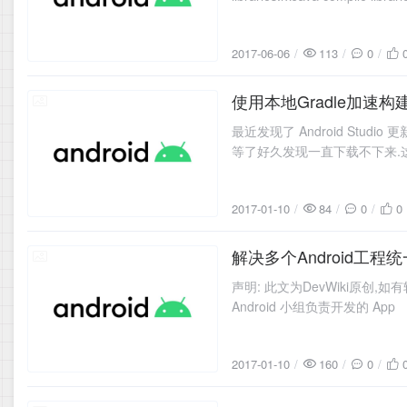
2017-06-06
113
0
使用本地Gradle加速构建
2017-01-10
最近发现了 Android Studi
等了好久发现一直下载不下来.
2017-01-10
84
0
0
解决多个Android工程
2017-01-10
声明: 此文为DevWiki原创,如有转载请注
Android 小组负责开发的 App
2017-01-10
160
0