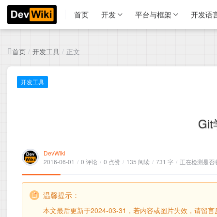
首页
开发
平台与框架
开发语
首页
开发工具
正文
/
/
开发工具
Gi
DevWiki
2016-06-01
/
0 评论
/
0 点赞
/
135 阅读
/
731 字
/
正在检测是否收录
温馨提示：
本文最后更新于2024-03-31，若内容或图片失效，请