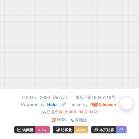
© 2015 - 2026
DevWiki
-
粤ICP备18045118号
Powered by
Halo
| 🌈 Theme by
M酷&Jiewen
已运行
00
天
00
时
00
分
00
秒
RSS
站点地图
访问量
4.8w
访客量
4.3w
本页访客
25