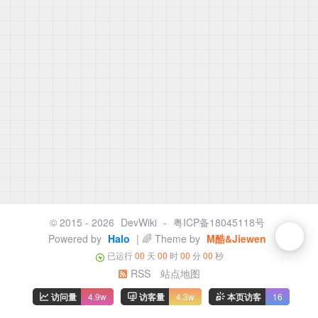
© 2015 - 2026
DevWiki
-
粤ICP备18045118号
Powered by
Halo
| 🌈 Theme by
M酷&Jiewen
已运行
00
天
00
时
00
分
00
秒
RSS
站点地图
访问量
4.9w
访客量
4.3w
本页访客
16