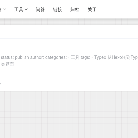
言
工具
问答
链接
归档
关于
tags: - Typeo 从Hexo转到Typecho，发现现在使用的这个模板没有分类界面。于是就在网上找分
分类界面，
0