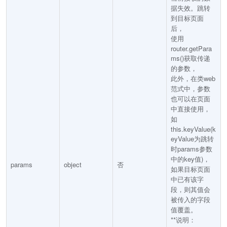
据失效。跳转
到目标页面
后，
使用
router.getPara
ms()获取传递
的参数，
此外，在类web
范式中，参数
也可以在页面
中直接使用，
如
this.keyValue(k
eyValue为跳转
时params参数
中的key值)，
params
object
否
如果目标页面
中已有该字
段，则其值会
被传入的字段
值覆盖。
**说明：