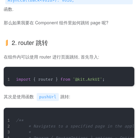
AsyncCallback<void>): void;
函数.
那么如果我要在 Component 组件里如何跳转 page 呢?
2. router 跳转
在组件内可以使用 router 进行页面跳转, 首先导入:
import
{
 router 
}
from
'@kit.ArkUI'
;
其次是使用函数
跳转:
pushUrl
/**

     * Navigates to a specified page in the applic
     *

     * @param { RouterOptions } options - Options.