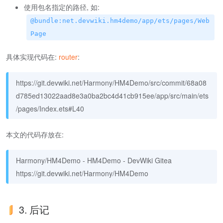
使用包名指定的路径, 如:
@bundle:net.devwiki.hm4demo/app/ets/pages/Web
Page
具体实现代码在:
router
:
https://git.devwiki.net/Harmony/HM4Demo/src/commit/68a08
d785ed13022aad8e3a0ba2bc4d41cb915ee/app/src/main/ets
/pages/Index.ets#L40
本文的代码存放在:
Harmony/HM4Demo - HM4Demo - DevWiki Gitea
https://git.devwiki.net/Harmony/HM4Demo
3. 后记