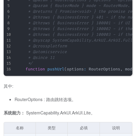
     * @param { RouterMode } mode - RouterMode.

     * @returns { Promise<void> } the promise retu
     * @throws { BusinessError } 401 - if the num
     * @throws { BusinessError } 100001 - if UI ex
     * @throws { BusinessError } 100002 - if the u
     * @throws { BusinessError } 100003 - if the p
     * @syscap SystemCapability.ArkUI.ArkUI.Full

     * @crossplatform

     * @atomicservice

     * @since 11

     */
function
pushUrl
(
options
:
RouterOptions
,
 mode
其中:
RouterOptions : 路由跳转选项。
系统能力：
SystemCapability.ArkUI.ArkUI.Lite。
名称
类型
必填
说明