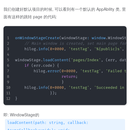
我们创建好默认项目的时候, 可以看到有一个默认的 AppAbility 类, 里
面有这样的跳转 page 的代码:
onWindowStageCreate
(
windowStage
:
window
.
WindowSta
// Main window is created, set main page for 
    hilog
.
info
(
0x0000
,
'testTag'
,
'%{public}s'
,
'
windowStage
.
loadContent
(
'pages/Index'
,
(
err
,
 data
if
(
err
.
code
)
{
        hilog
.
error
(
0x0000
,
'testTag'
,
'Failed to
return
;
}
    hilog
.
info
(
0x0000
,
'testTag'
,
'Succeeded in l
}
)
;
}
即: WindowStage的
loadContent(path: string, callback: