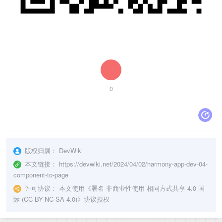
0
版权归属：
DevWiki
本文链接：
https://devwiki.net/2024/04/02/harmony-app-dev-04-
component-to-page
许可协议：
本文使用《
署名-非商业性使用-相同方式共享 4.0 国
际 (CC BY-NC-SA 4.0)
》协议授权