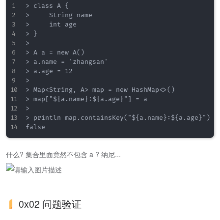
> class A {

>     String name

>     int age

> }

> 

> A a = new A()

> a.name = 'zhangsan'

> a.age = 12

> 

> Map<String, A> map = new HashMap<>()

> map["${a.name}:${a.age}"] = a

> 

> println map.containsKey("${a.name}:${a.age}")

什么? 集合里面竟然不包含 a ? 纳尼...
0x02 问题验证