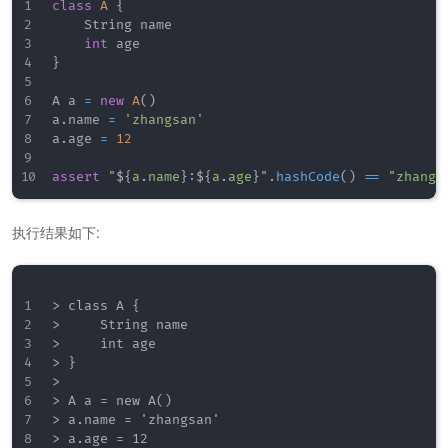
class
A
{
    String name

int
}
A a 
=
new
A
(
)
a
.
name 
=
'zhangsan'
a
.
age 
=
12
assert
"
$
{
a
.
name
}
:
$
{
a
.
age
}
"
.
hashCode
(
)
==
"zhangs
执行结果如下:
> class A {

>     String name

>     int age

> }

> 

> A a = new A()

> a.name = 'zhangsan'

> a.age = 12
