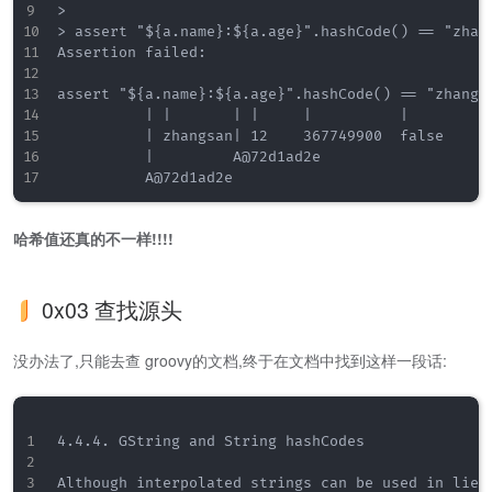
> 

> assert "${a.name}:${a.age}".hashCode() == "zhang
Assertion failed: 

assert "${a.name}:${a.age}".hashCode() == "zhangsa
          | |       | |     |          |

          | zhangsan| 12    367749900  false

          |         A@72d1ad2e

哈希值还真的不一样!!!!
0x03 查找源头
没办法了,只能去查 groovy的文档,终于在文档中找到这样一段话:
4.4.4. GString and String hashCodes

Although interpolated strings can be used in lieu