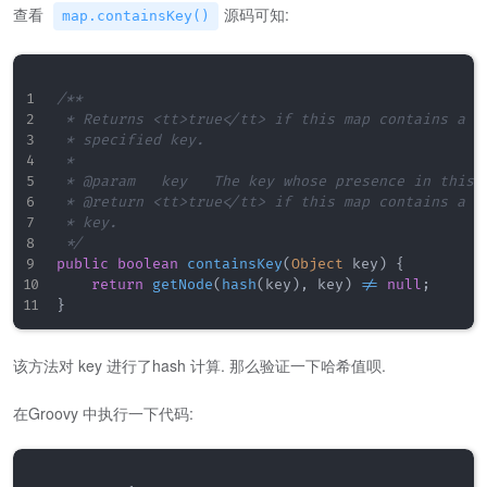
查看
源码可知:
map.containsKey()
/**

 * Returns <tt>true</tt> if this map contains a ma
 * specified key.

 *

 * @param   key   The key whose presence in this m
 * @return <tt>true</tt> if this map contains a ma
 * key.

 */
public
boolean
containsKey
(
Object
 key
)
{
return
getNode
(
hash
(
key
)
,
 key
)
!=
null
;
}
该方法对 key 进行了hash 计算. 那么验证一下哈希值呗.
在Groovy 中执行一下代码: