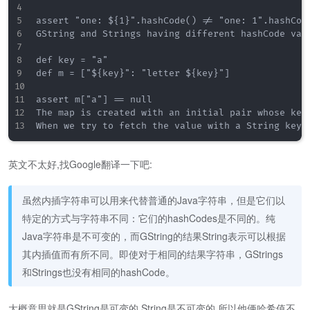
assert "one: ${1}".hashCode() != "one: 1".hashCode
GString and Strings having different hashCode val
def key = "a"

def m = ["${key}": "letter ${key}"]   

assert m["a"] == null                 

The map is created with an initial pair whose key 
英文不太好,找Google翻译一下吧:
虽然内插字符串可以用来代替普通的Java字符串，但是它们以
特定的方式与字符串不同：它们的hashCodes是不同的。纯
Java字符串是不可变的，而GString的结果String表示可以根据
其内插值而有所不同。即使对于相同的结果字符串，GStrings
和Strings也没有相同的hashCode。
大概意思就是GString是可变的,String是不可变的,所以他俩哈希值不