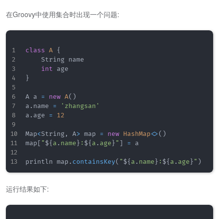
在Groovy中使用集合时出现一个问题:
class
A
{
    String name

int
}
A a 
=
new
A
(
)
a
.
name 
=
'zhangsan'
a
.
age 
=
12
Map
<
String
,
 A
>
 map 
=
new
HashMap
<
>
(
)
map
[
"
$
{
a
.
name
}
:
$
{
a
.
age
}
"
]
=
 a

println map
.
containsKey
(
"
$
{
a
.
name
}
:
$
{
a
.
age
}
"
)
运行结果如下: