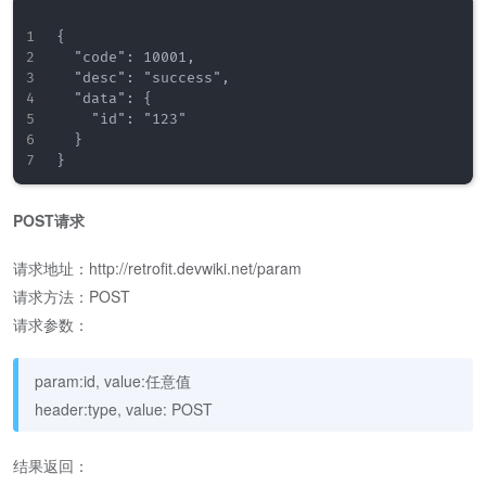
{

  "code": 10001,

  "desc": "success",

  "data": {

    "id": "123"

  }

POST请求
请求地址：http://retrofit.devwiki.net/param
请求方法：POST
请求参数：
param:id, value:任意值
header:type, value: POST
结果返回：