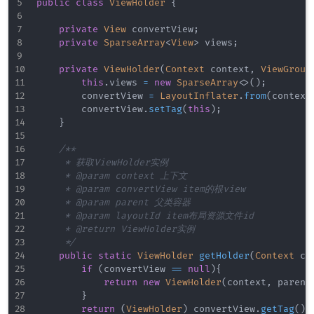
public
class
ViewHolder
{
private
View
 convertView
;
private
SparseArray
<
View
>
 views
;
private
ViewHolder
(
Context
 context
,
ViewGroup
this
.
views 
=
new
SparseArray
<
>
(
)
;
        convertView 
=
LayoutInflater
.
from
(
context
        convertView
.
setTag
(
this
)
;
}
/**

     * 获取ViewHolder实例

     * @param context 上下文

     * @param convertView item的根view

     * @param parent 父类容器

     * @param layoutId item布局资源文件id

     * @return ViewHolder实例

     */
public
static
ViewHolder
getHolder
(
Context
 co
if
(
convertView 
==
null
)
{
return
new
ViewHolder
(
context
,
 parent
}
return
(
ViewHolder
)
 convertView
.
getTag
(
)
;