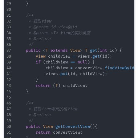
}
/**

     * 获取View

     * @param id view的id

     * @param <T> View的实际类型

     * @return

     */
public
<
T
extends
View
>
T
get
(
int
 id
)
{
View
 childView 
=
 views
.
get
(
id
)
;
if
(
childView 
==
null
)
{
            childView 
=
 convertView
.
findViewById
(
            views
.
put
(
id
,
 childView
)
;
}
return
(
T
)
 childView
;
}
/**

     * 获取item布局的根View

     * @return

     */
public
View
getConvertView
(
)
{
return
 convertView
;