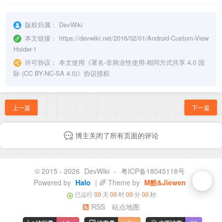
版权归属：
DevWiki
本文链接：
https://devwiki.net/2016/02/01/Android-Custom-View
Holder-1
许可协议：
本文使用《
署名-非商业性使用-相同方式共享 4.0 国
际 (CC BY-NC-SA 4.0)
》协议授权
上一篇
下一篇
博主关闭了所有页面的评论
© 2015 - 2026
DevWiki
-
粤ICP备18045118号
Powered by
Halo
| 🌈 Theme by
M酷&Jiewen
已运行
00
天
00
时
00
分
00
秒
RSS
站点地图