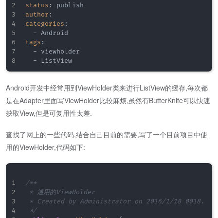
status
:
author
:
categories
:
-
tags
:
-
 viewholder

-
 ListView
Android开发中经常用到ViewHolder类来进行ListView的缓存,每次都
是在Adapter里面写ViewHolder比较麻烦,虽然有ButterKnife可以快速
获取View,但是可复用性太差.
查找了网上的一些代码,结合自己目前的需要,写了一个目前项目中使
用的ViewHolder,代码如下:
/**

 * 通用的ViewHolder

 * Created by Administrator on 2016/1/18 0018.

 */