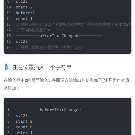
s
:
123
start
:
2
before
:
2
count
:
1
//注释:字符串"123"从索引2开始的1个字符刚刚替换了长度为2的
//即3刚刚代替了ab
--
--
--
--
--
afterTextChanged
--
--
--
--
--
s
:
123
//注释:发生变化后的字符串为:"123"
任意位置插入一个字符串
在输入框中
2
的后面输入
5
,各回调方法输出的信息如下(注释为作者后
来添加):
--
--
--
--
--
beforeTextChanged
--
--
--
--
--
s
:
123
start
:
2
count
:
0
after
:
1