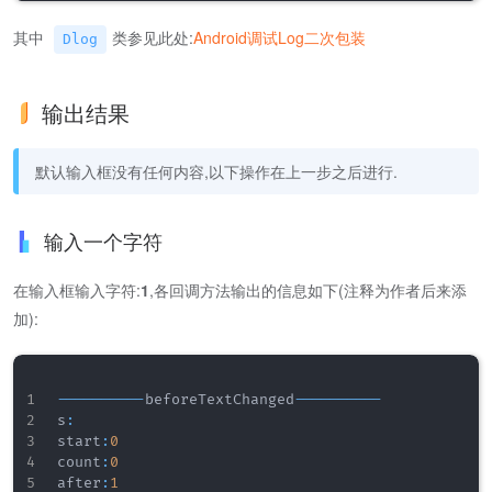
其中
类参见此处:
Android调试Log二次包装
Dlog
输出结果
默认输入框没有任何内容,以下操作在上一步之后进行.
输入一个字符
在输入框输入字符:
1
,各回调方法输出的信息如下(注释为作者后来添
加):
--
--
--
--
--
beforeTextChanged
--
--
--
--
--
s
:
start
:
0
count
:
0
after
:
1