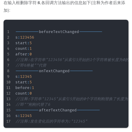
在输入框删除字符:
6
,各回调方法输出的信息如下(注释为作者后来添
加):
--
--
--
--
--
beforeTextChanged
--
--
--
--
--
s
:
123456
start
:
5
count
:
1
after
:
0
//注释:在字符串"123456"从索引5开始的1个字符将被长度为0的
//即6将被""代替
--
--
--
--
--
onTextChanged
--
--
--
--
--
s
:
12345
start
:
5
before
:
1
count
:
0
//注释:字符串"12345"从索引5开始的0个字符刚刚替换了长度为
//即""刚刚代替了6
--
--
--
--
--
afterTextChanged
--
--
--
--
--
s
:
12345
//注释:发生变化后的字符串为:"12345"