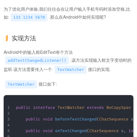
为了优化用户体验,我们往往会在让用户输入手机号码时添加空格,比
如:
.那么在Android中如何实现呢?
133 1234 5678
实现方法
Android中的输入框EditText有个方法
,该方法实现输入框文字变动时的
addTextChangedListener()
监听.该方法需要传入一个
接口的实现.
TextWatcher
接口如下:
TextWatcher
public
interface
TextWatcher
extends
NoCopySpan
{
public
void
beforeTextChanged
(
CharSequence
 s
,
public
void
onTextChanged
(
CharSequence
 s
,
int