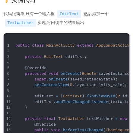
代码很简单,只有一个输入框
,然后添加一个
EditText
实现,将回调中的结果输出.
TextWatcher
public
class
MainActivity
extends
AppCompatActivi
private
EditText
 editText
;
@Override
protected
void
onCreate
(
Bundle
 savedInstanceS
super
.
onCreate
(
savedInstanceState
)
;
setContentView
(
R
.
layout
.
activity_main
)
;
        editText 
=
(
EditText
)
findViewById
(
R
.
id
.
e
        editText
.
addTextChangedListener
(
textWatch
}
private
final
TextWatcher
 textWatcher 
=
new
T
@Override
public
void
beforeTextChanged
(
CharSequenc