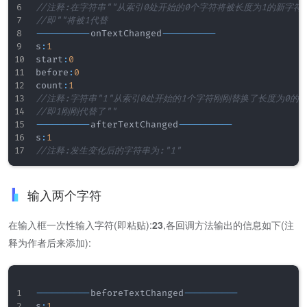
//注释:在字符串""从索引0处开始的0个字符将被长度为1的新字符
//即""将被1代替
--
--
--
--
--
onTextChanged
--
--
--
--
--
s
:
1
start
:
0
before
:
0
count
:
1
//注释:字符串"1"从索引0处开始的1个字符刚刚替换了长度为0的
//即1刚刚代替了""
--
--
--
--
--
afterTextChanged
--
--
--
--
--
s
:
1
//注释:发生变化后的字符串为:"1"
输入两个字符
在输入框一次性输入字符(即粘贴):
23
,各回调方法输出的信息如下(注
释为作者后来添加):
--
--
--
--
--
beforeTextChanged
--
--
--
--
--
s
:
1