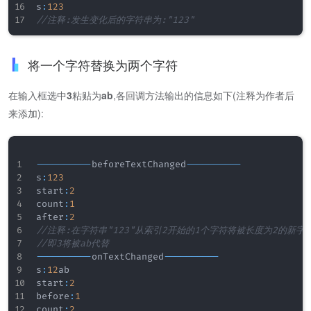
s
:
123
//注释:发生变化后的字符串为:"123"
将一个字符替换为两个字符
在输入框选中
3
粘贴为
ab
,各回调方法输出的信息如下(注释为作者后
来添加):
--
--
--
--
--
beforeTextChanged
--
--
--
--
--
s
:
123
start
:
2
count
:
1
after
:
2
//注释:在字符串"123"从索引2开始的1个字符将被长度为2的新字
//即3将被ab代替
--
--
--
--
--
onTextChanged
--
--
--
--
--
s
:
12
ab

start
:
2
before
:
1
count
:
2