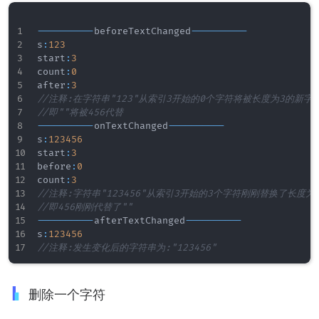
--
--
--
--
--
beforeTextChanged
--
--
--
--
--
s
:
123
start
:
3
count
:
0
after
:
3
//注释:在字符串"123"从索引3开始的0个字符将被长度为3的新字
//即""将被456代替
--
--
--
--
--
onTextChanged
--
--
--
--
--
s
:
123456
start
:
3
before
:
0
count
:
3
//注释:字符串"123456"从索引3开始的3个字符刚刚替换了长度为
//即456刚刚代替了""
--
--
--
--
--
afterTextChanged
--
--
--
--
--
s
:
123456
//注释:发生变化后的字符串为:"123456"
删除一个字符