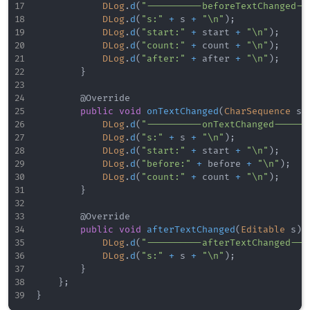
DLog
.
d
(
"----------beforeTextChanged--
DLog
.
d
(
"s:"
+
 s 
+
"\n"
)
;
DLog
.
d
(
"start:"
+
 start 
+
"\n"
)
;
DLog
.
d
(
"count:"
+
 count 
+
"\n"
)
;
DLog
.
d
(
"after:"
+
 after 
+
"\n"
)
;
}
@Override
public
void
onTextChanged
(
CharSequence
 s
,
DLog
.
d
(
"----------onTextChanged------
DLog
.
d
(
"s:"
+
 s 
+
"\n"
)
;
DLog
.
d
(
"start:"
+
 start 
+
"\n"
)
;
DLog
.
d
(
"before:"
+
 before 
+
"\n"
)
;
DLog
.
d
(
"count:"
+
 count 
+
"\n"
)
;
}
@Override
public
void
afterTextChanged
(
Editable
 s
)
DLog
.
d
(
"----------afterTextChanged---
DLog
.
d
(
"s:"
+
 s 
+
"\n"
)
;
}
}
;
}