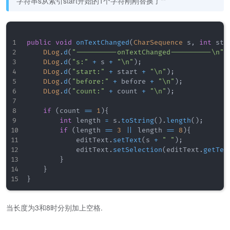
字符串s从索引start开始的1个字符刚刚替换了""
public
void
onTextChanged
(
CharSequence
 s
,
int
 sta
DLog
.
d
(
"----------onTextChanged----------\n"
)
DLog
.
d
(
"s:"
+
 s 
+
"\n"
)
;
DLog
.
d
(
"start:"
+
 start 
+
"\n"
)
;
DLog
.
d
(
"before:"
+
 before 
+
"\n"
)
;
DLog
.
d
(
"count:"
+
 count 
+
"\n"
)
;
if
(
count 
==
1
)
{
int
 length 
=
 s
.
toString
(
)
.
length
(
)
;
if
(
length 
==
3
||
 length 
==
8
)
{
            editText
.
setText
(
s 
+
" "
)
;
            editText
.
setSelection
(
editText
.
getTex
}
}
}
当长度为3和8时分别加上空格.