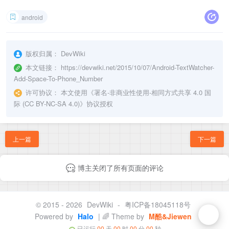
android
版权归属：
DevWiki
本文链接：
https://devwiki.net/2015/10/07/Android-TextWatcher-
Add-Space-To-Phone_Number
许可协议：
本文使用《
署名-非商业性使用-相同方式共享 4.0 国
际 (CC BY-NC-SA 4.0)
》协议授权
上一篇
下一篇
博主关闭了所有页面的评论
© 2015 - 2026
DevWiki
-
粤ICP备18045118号
Powered by
Halo
| 🌈 Theme by
M酷&Jiewen
已运行
00
天
00
时
00
分
00
秒