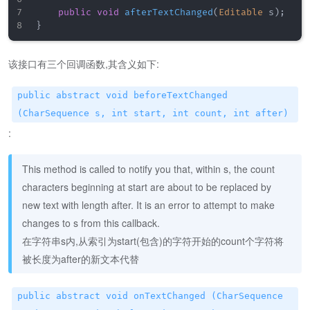
public
void
afterTextChanged
(
Editable
 s
)
;
}
该接口有三个回调函数,其含义如下:
public abstract void beforeTextChanged
(CharSequence s, int start, int count, int after)
:
This method is called to notify you that, within s, the count
characters beginning at start are about to be replaced by
new text with length after. It is an error to attempt to make
changes to s from this callback.
在字符串s内,从索引为start(包含)的字符开始的count个字符将
被长度为after的新文本代替
public abstract void onTextChanged (CharSequence