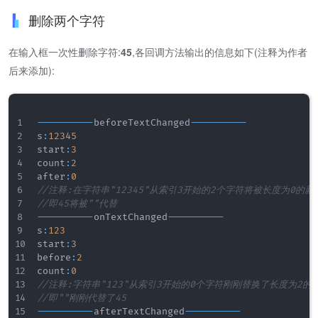
删除两个字符
在输入框一次性删除字符:
45
,各回调方法输出的信息如下(注释为作者
后来添加):
--
--
--
--
--
beforeTextChanged
--
--
--
--
--
s
:
12345
start
:
3
count
:
2
after
:
0
//注释:在字符串"12345"从索引3开始的2个字符将被长度为0的
//即45将被""代替
--
--
--
--
--
onTextChanged
--
--
--
--
--
s
:
123
start
:
3
before
:
2
count
:
0
//注释:字符串"123"从索引3开始的0个字符刚刚替换了长度为2的
//即""刚刚代替了45
--
--
--
--
--
afterTextChanged
--
--
--
--
--