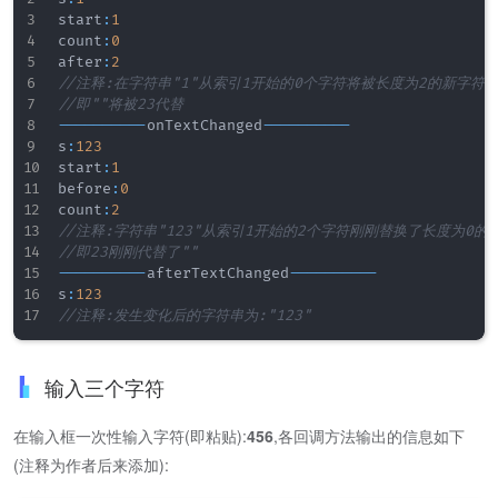
start
:
1
count
:
0
after
:
2
//注释:在字符串"1"从索引1开始的0个字符将被长度为2的新字符
//即""将被23代替
--
--
--
--
--
onTextChanged
--
--
--
--
--
s
:
123
start
:
1
before
:
0
count
:
2
//注释:字符串"123"从索引1开始的2个字符刚刚替换了长度为0的
//即23刚刚代替了""
--
--
--
--
--
afterTextChanged
--
--
--
--
--
s
:
123
//注释:发生变化后的字符串为:"123"
输入三个字符
在输入框一次性输入字符(即粘贴):
456
,各回调方法输出的信息如下
(注释为作者后来添加):