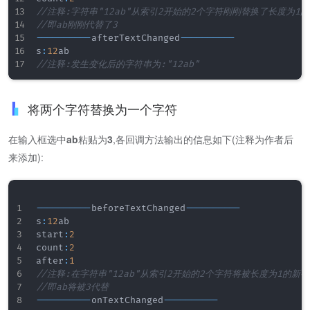
//注释:字符串"12ab"从索引2开始的2个字符刚刚替换了长度为1
//即ab刚刚代替了3
--
--
--
--
--
afterTextChanged
--
--
--
--
--
s
:
12
//注释:发生变化后的字符串为:"12ab"
将两个字符替换为一个字符
在输入框选中
ab
粘贴为
3
,各回调方法输出的信息如下(注释为作者后
来添加):
--
--
--
--
--
beforeTextChanged
--
--
--
--
--
s
:
12
ab

start
:
2
count
:
2
after
:
1
//注释:在字符串"12ab"从索引2开始的2个字符将被长度为1的新
//即ab将被3代替
--
--
--
--
--
onTextChanged
--
--
--
--
--