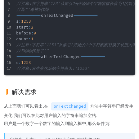
//注释:在字符串"123"从索引2开始的0个字符将被长度为1的新字
//即""将被5代替
--
--
--
--
--
onTextChanged
--
--
--
--
--
s
:
1253
start
:
2
before
:
0
count
:
1
//注释:字符串"1253"从索引2开始的1个字符刚刚替换了长度为0
//5刚刚代替了""
--
--
--
--
--
afterTextChanged
--
--
--
--
--
s
:
1253
//注释:发生变化后的字符串为:"1253"
解决需求
从上面我们可以看出,在
方法中字符串已经发生
onTextChanged
变化,我们可以在此对用户输入的字符串追加空格.
用户是一个数字一个数字的输入到输入框中,那么条件为: