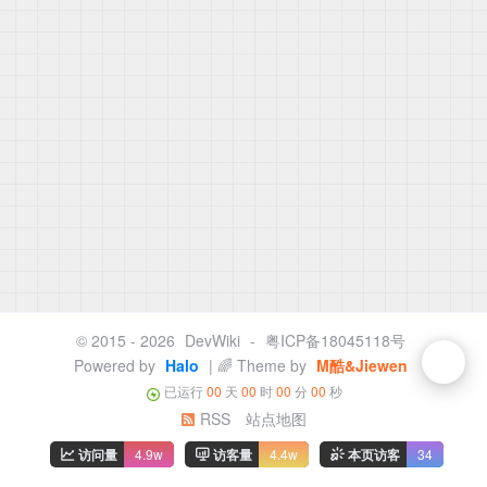
© 2015 - 2026
DevWiki
-
粤ICP备18045118号
Powered by
Halo
| 🌈 Theme by
M酷&Jiewen
已运行
00
天
00
时
00
分
00
秒
RSS
站点地图
访问量
4.9w
访客量
4.4w
本页访客
34