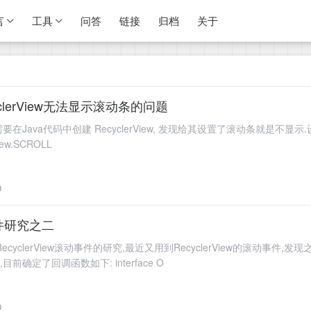
言
工具
问答
链接
归档
关于
clerView无法显示滚动条的问题
ava代码中创建 RecyclerView, 发现给其设置了滚动条就是不显示.设置代码如下: mE
View.SCROLL
0
动事件研究之二
clerView滚动事件的研究,最近又用到RecyclerView的滚动事件,发现之
Code! 0x01 回调函数 根据需求,目前确定了回调函数如下: interface O
0