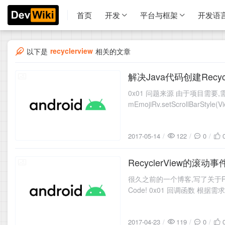
首页
开发
平台与框架
开发语
recyclerview
以下是
相关的文章
解决Java代码创建Recy
2017-05-14
0x01 问题来源 由于项目需要,需要在J
mEmojiRv.setScrollBarStyle(
2017-05-14
122
0
RecyclerView的滚
2017-04-23
很久之前的一个博客,写了关于Recy
2017-04-23
119
0