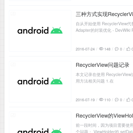
三种方式实现RecyclerV
2016-07-24
自从开始使用 RecyclerView代
Adapter的封装优化 - DevWiki
2016-07-24
148
0
RecyclerView问题记录
2016-07-19
本文记录在使用 RecyclerV
用方法相关问题 1.在
2016-07-19
110
0
RecyclerView的View
2016-07-17
前一段时间，因为项目需要使用了Rec
个问题： ViewHolder的 set