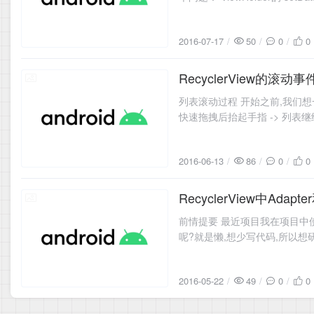
2016-07-17
50
0
0
RecyclerView的滚动
2016-06-13
列表滚动过程 开始之前,我们想一
快速拖拽后抬起手指 -> 列表继续
2016-06-13
86
0
0
RecyclerView中Adapt
2016-05-22
前情提要 最近项目我在项目中使用了 R
呢?就是懒,想少写代码,所以想研
2016-05-22
49
0
0