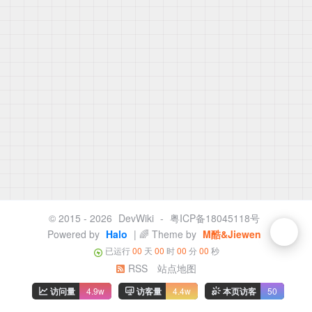
© 2015 - 2026
DevWiki
-
粤ICP备18045118号
Powered by
Halo
| 🌈 Theme by
M酷&Jiewen
已运行
00
天
00
时
00
分
00
秒
RSS
站点地图
访问量
4.9w
访客量
4.4w
本页访客
50