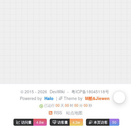
© 2015 - 2026
DevWiki
-
粤ICP备18045118号
Powered by
Halo
| 🌈 Theme by
M酷&Jiewen
已运行
00
天
00
时
00
分
00
秒
RSS
站点地图
访问量
4.8w
访客量
4.3w
本页访客
50