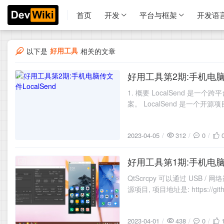
首页
开发
平台与框架
开发语
好用工具
以下是
相关的文章
好用工具第2期:手机电脑传
2023-04-05
1. 概要 LocalSend 
案。 LocalSend 是一个开源项目, 项目
2023-04-05
312
0
好用工具第1期:手机电脑同
2023-04-01
QtScrcpy 可以通过 USB /
源项目, 项目地址是: https://githu
2023-04-01
438
0