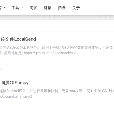
言
工具
问答
链接
归档
关于
文件LocalSend
是一个跨平台的 AirDrop替工具软件。 适用于手机电脑之间的数据文件传
地址是: https://github.com/localsend/local
0
屏QtScrcpy
 网络连接Android设备，并进行显示和控制。无需root权限。 同时支持 GNU/Lin
b.com/barry-ran/Q
1