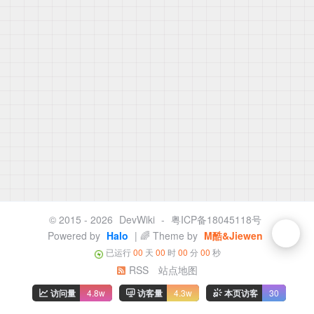
© 2015 - 2026
DevWiki
-
粤ICP备18045118号
Powered by
Halo
| 🌈 Theme by
M酷&Jiewen
已运行
00
天
00
时
00
分
00
秒
RSS
站点地图
访问量
4.8w
访客量
4.3w
本页访客
30